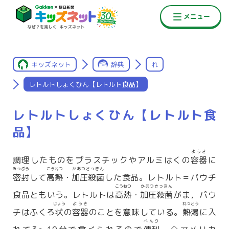
キッズネット
辞典
れ
レトルトしょくひん【レトルト食品】
レトルトしょくひん【レトルト食
品】
ようき
調理したものをプラスチックやアルミはくの
容器
に
みっぷう
こうねつ
かあつさっきん
密封
して
高熱
・
加圧殺菌
した食品。レトルト＝パウチ
こうねつ
かあつさっきん
食品ともいう。レトルトは
高熱
・
加圧殺菌
がま，パウ
じょう
ようき
ねっとう
チはふくろ
状
の
容器
のことを意味している。
熱湯
に入
べんり