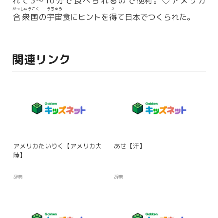
れて3〜10分で食べられるので
便利
。◇アメリカ
がっしゅうこく
うちゅう
え
合衆国
の
宇宙
食にヒントを
得
て日本でつくられた。
関連リンク
アメリカたいりく【アメリカ大
あせ【汗】
陸】
辞典
辞典