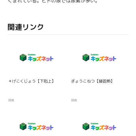
くまれている。ヒトの
尿
では
尿素
が多い。
関連リンク
＊げこくじょう【下剋上】
ぎょうこねつ【凝固熱】
辞典
辞典