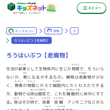
キッズネット
辞典
ろ
ろうはいぶつ【老廃物】
ろうはいぶつ【老廃物】
けっか
ぶっしつ
生活の
結果
として生物体内に生じた
物質
で，もういら
がい
ろうはい
ないか，
害
になるかするもの。植物は
老廃
物が少な
むがい
ぶっしつ
さいぼう
く，
無害
の
物質
にかえて
細胞
内にたくわえたりする
はいしゅつきかん
せっきょくてき
が，動物では
排出器官
で，これを
積極的
に体外にすて
にょう
れい
にょうそ
にょうさん
る。
尿
はその
例
で，
尿素
・
尿酸
・アンモニアなどがふ
にょう
にょうそ