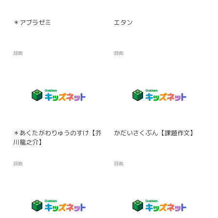
＊アブラゼミ
エタン
辞典
辞典
＊あくたがわりゅうのすけ【芥
かだいさくぶん【課題作文】
川龍之介】
辞典
辞典