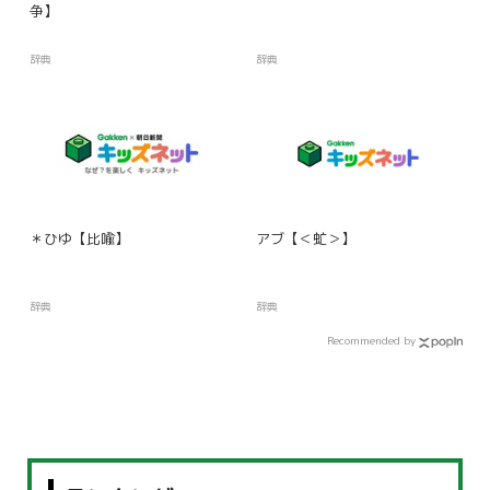
争】
辞典
辞典
＊ひゆ【比喩】
アブ【＜虻＞】
辞典
辞典
Recommended by