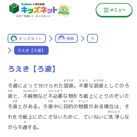
キッズネット
辞典
ろ
ろえき【ろ液】
ろえき【ろ液】
か
ようえき
ふよう
ようえき
ろ
過
によって分けられた
溶液
。
不要
な
溶液
としてのろ
えき
ふじゅんぶつ
ふひつよう
液
と，
不純物
など
不必要
な物をろ紙上にとりのぞいた
えき
えき
もくてき
ぶっしつ
ろ
液
とがある。ろ
液
中に
目的
の
物質
がある場合は，そ
せんじょう
れをろ紙上にのこさないために，ていねいに
洗浄
しな
か
がらろ
過
する。