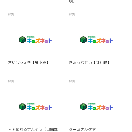
明】
辞典
辞典
さいぼうえき【細胞液】
きょうわせい【共和政】
辞典
辞典
＊＊にちろせんそう【日露戦
ターミナルケア