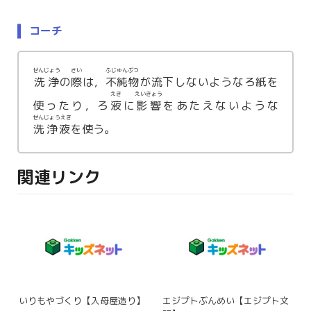
コーチ
せんじょう
さい
ふじゅんぶつ
洗浄
の
際
は，
不純物
が流下しないようなろ紙を
えき
えいきょう
使ったり，ろ
液
に
影響
をあたえないような
せんじょうえき
洗浄液
を使う。
関連リンク
いりもやづくり【入母屋造り】
エジプトぶんめい【エジプト文