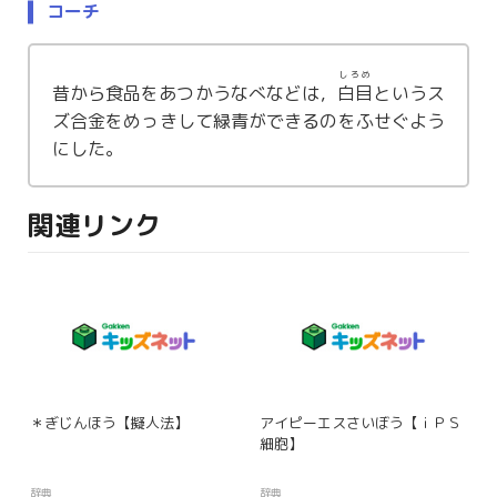
コーチ
しろめ
昔から食品をあつかうなべなどは，
白目
というス
ズ合金をめっきして緑青ができるのをふせぐよう
にした。
関連リンク
＊ぎじんほう【擬人法】
アイピーエスさいぼう【ｉＰＳ
細胞】
辞典
辞典