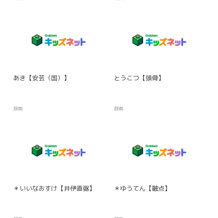
あき【安芸（国）】
とうこつ【頭骨】
辞典
辞典
＊いいなおすけ【井伊直弼】
＊ゆうてん【融点】