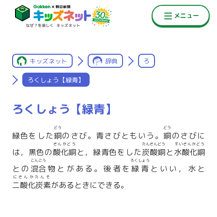
キッズネット
辞典
ろ
ろくしょう【緑青】
ろくしょう【緑青】
どう
どう
緑色をした
銅
のさび。青さびともいう。
銅
のさびに
さんかどう
たんさんどう
すいさんかどう
は，黒色の
酸化銅
と，緑青色をした
炭酸銅
と
水酸化銅
こんごう
ろくしょう
との
混合
物とがある。後者を
緑青
といい，水と
にさんかたんそ
二酸化炭素
があるときにできる。