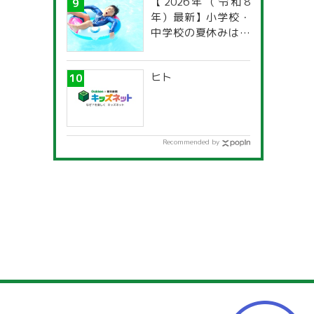
【2026年（令和8
年）最新】小学校・
中学校の夏休みはい
つからいつまで？ 都
道府県別「夏季休暇
ヒト
一覧」
Recommended by