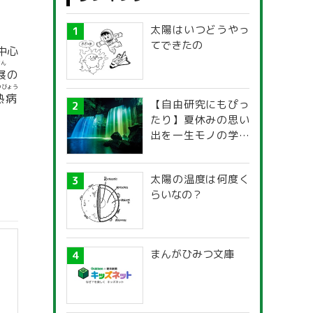
太陽はいつどうやっ
てできたの
中心
てん
展
の
つびょう
熱病
【自由研究にもぴっ
たり】夏休みの思い
出を一生モノの学び
に！「光の不思議」
探究ガイド
太陽の温度は何度く
らいなの？
まんがひみつ文庫