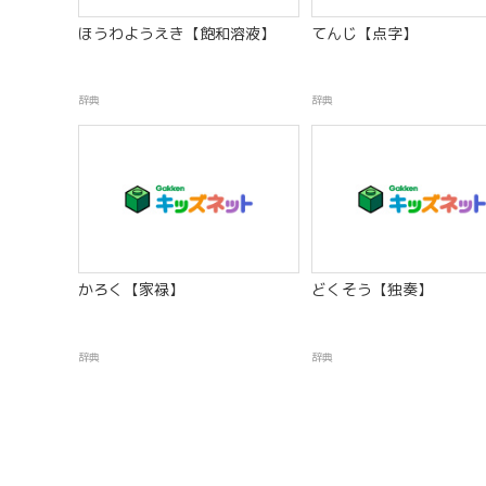
ほうわようえき【飽和溶液】
てんじ【点字】
辞典
辞典
かろく【家禄】
どくそう【独奏】
辞典
辞典