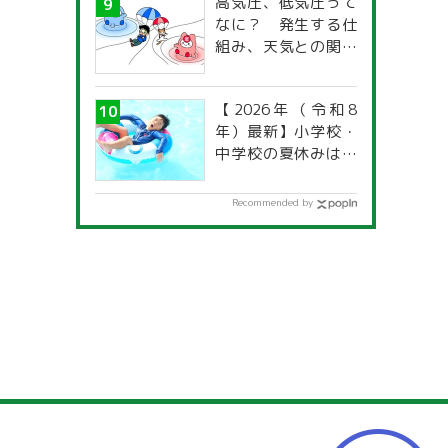
高気圧、低気圧って
なに？ 発生する仕
組み、天気との関係
は？
【2026年（令和8
年）最新】小学校・
中学校の夏休みはい
つからいつまで？ 都
道府県別「夏季休暇
Recommended by
一覧」