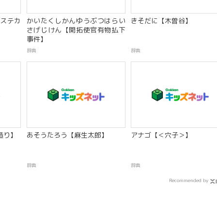
ステカ
かいたくしかんゆうぶつはらい
きそだに【木曽谷】
さげじけん【開拓使官有物払下
事件】
辞典
辞典
造り】
あそうたろう【麻生太郎】
アナゴ【＜穴子＞】
辞典
辞典
Recommended by