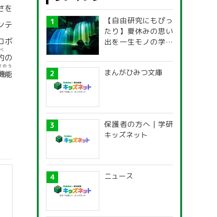
さを
【自由研究にもぴっ
ンテ
たり】夏休みの思い
ロボ
出を一生モノの学び
やく
に！「光の不思議」
約
の
探究ガイド
きのう
まんがひみつ文庫
機能
保護者の方へ | 学研
キッズネット
ニュース