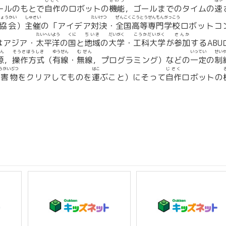
じさく
きのう
はや
ールのもとで
自作
のロボットの
機能
，ゴールまでのタイムの
速
きょうかい
しゅさい
たいけつ
ぜんこく
こうとうせんもんがっこう
協会
）
主催
の「アイデア
対決
・
全国
高等専門学校
ロボットコ
たいへいよう
くに
ちいき
だいがく
こうかだいがく
さんか
はアジア・
太平洋
の
国
と
地域
の
大学
・
工科大学
が
参加
するABU
ん
そうさほうしき
ゆうせん
むせん
いってい
せい
源
，
操作方式
（
有線
・
無線
，プログラミング）などの
一定
の
制
うがいぶつ
はこ
じさく
害物
をクリアしてものを
運
ぶこと）にそって
自作
ロボットの