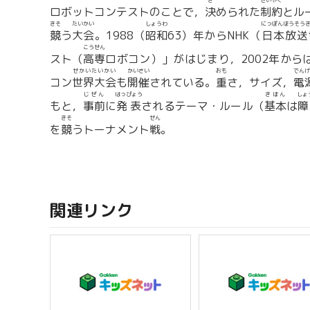
き
せいやく
ロボットコンテストのことで，
決
められた
制約
とル
きそ
たいかい
しょうわ
にっぽんほうそう
競
う
大会
。1988（
昭和
63）年からNHK（
日本放送
こうせん
スト（
高専
ロボコン）」がはじまり，2002年から
せかいたいかい
かいさい
おも
でんげ
コン
世界大会
も
開催
されている。
重
さ，サイズ，
電
じぜん
はっぴょう
きほん
しょ
もと，
事前
に
発表
されるテーマ・ルール（
基本
は
障
きそ
せん
を
競
うトーナメント
戦
。
関連リンク