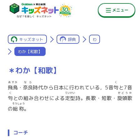
キッズネット
辞典
わ
わか【和歌】
＊わか【和歌】
あすか
なら
く
飛鳥
・
奈良
時代から日本に行われている，5音
句
と7音
く
ていけい
せどうか
句
との組み合わせによる
定型
詩。長歌・短歌・
旋頭歌
そうしょう
の
総称
。
コーチ