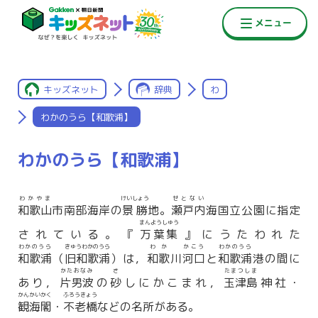
キッズネット
辞典
わ
わかのうら【和歌浦】
わかのうら【和歌浦】
わかやま
けいしょう
せとない
和歌山
市南部海岸の
景勝
地。
瀬戸内
海国立公園に指定
まんようしゅう
されている。『
万葉集
』にうたわれた
わかのうら
きゅうわかのうら
わか
かこう
わかのうら
和歌浦
（
旧和歌浦
）は，
和歌
川
河口
と
和歌浦
港の間に
かたおなみ
さ
たまつしま
あり，
片男波
の
砂
しにかこまれ，
玉津島
神社・
かんかいかく
ふろうきょう
観海閣
・
不老橋
などの名所がある。