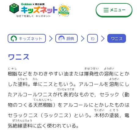
キッズネット
辞典
わ
ワニス
ワニス
じゅし
きはつせい
ようざい
樹脂
などをかわきやすい油または
揮発性
の
溶剤
にとか
とりょう
たん
ようざい
した
塗料
。
単
にニスともいう。アルコールを
溶剤
にし
だいひょうてき
たアルコールワニスが
代表的
なもので，セラック（動
てんねんじゅし
物のつくる
天然樹脂
）をアルコールにとかしたものは
もくざい
とそう
セラックニス（ラックニス）という。
木材
の
塗装
，電
ぜつえんとりょう
気
絶縁塗料
に広く使われている。