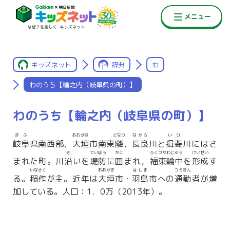
キッズネット
辞典
わ
わのうち【輪之内（岐阜県の町）】
わのうち【輪之内（岐阜県の町）】
ぎふ
おおがき
どなり
ながら
いび
岐阜
県南西部，
大垣
市南東
隣
，
長良
川と
揖斐
川にはさ
ぞ
ていぼう
かこ
ふくづか
わじゅう
けいせい
まれた町。川
沿
いを
堤防
に
囲
まれ，
福束
輪中
を
形成
す
いなさく
おおがき
はしま
つうきん
る。
稲作
が主。近年は
大垣
市・
羽島
市への
通勤
者が増
加している。人口：1．0万（2013年）。