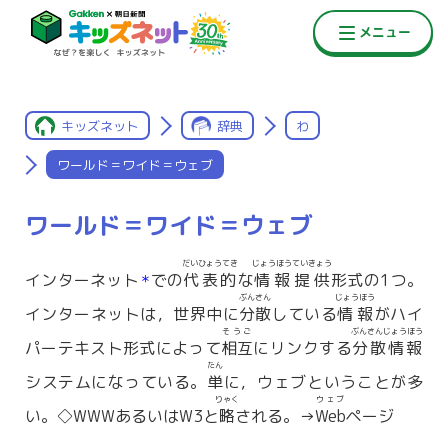
キッズネット
辞典
わ
ワールド＝ワイド＝ウェブ
ワールド＝ワイド＝ウェブ
だいひょうてき
じょうほうていきょう
インターネット
での
代表的
な
情報提供
形式の1つ。
＊
ぶんさん
じょうほう
インターネットは，世界中に
分散
している
情報
がハイ
そうご
ぶんさんじょうほう
パーテキスト形式によって
相互
にリンクする
分散情報
たん
システムになっている。
単
に，ウェブということが多
りゃく
ウェブ
い。◇WWWあるいはW3と
略
される。→
Web
ページ