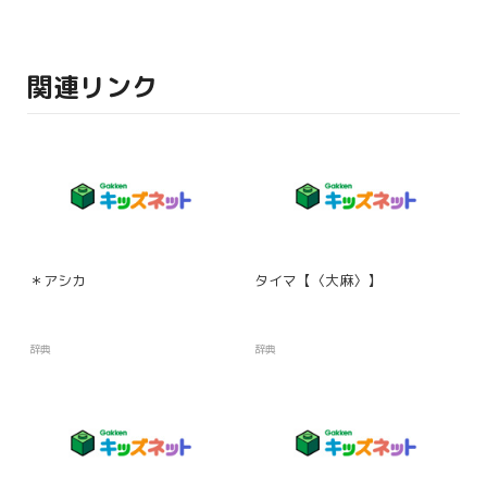
関連リンク
＊アシカ
タイマ【〈大麻〉】
辞典
辞典