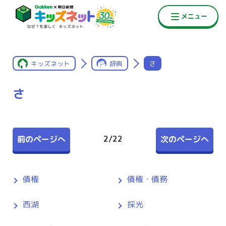
キッズネット
辞典
さ
さ
2
/
22
前のページへ
次のページへ
債権
債権・債務
西湖
採光