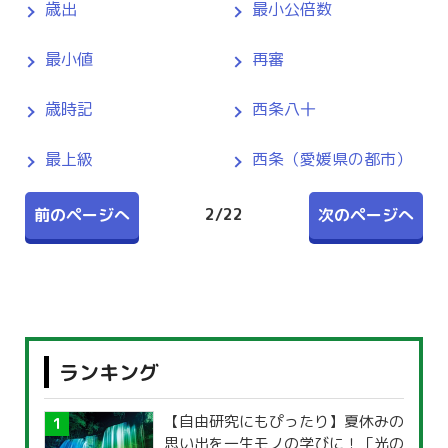
歳出
最小公倍数
最小値
再審
歳時記
西条八十
最上級
西条（愛媛県の都市）
2
/
22
前のページへ
次のページへ
ランキング
【自由研究にもぴったり】夏休みの
思い出を一生モノの学びに！「光の