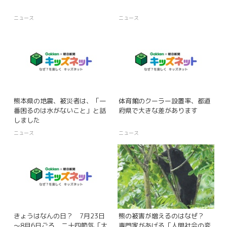
ニュース
ニュース
熊本県の地震、被災者は、「一
体育館のクーラー設置率、都道
番困るのは水がないこと」と話
府県で大きな差があります
しました
ニュース
ニュース
きょうはなんの日？ 7月23日
熊の被害が増えるのはなぜ？
～8月6日ごろ 二十四節気「大
専門家があげる「人間社会の変