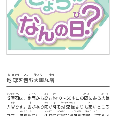
ち
きゅう
つつ
だい
じ
そう
地
球
を
包
む
大
事
な
層
せい
そう
けん
じ
めん
たか
やく
あいだ
たい
き
成
層
圏
は、
地
面
から
高
さ
約
10～50キロの
間
にある
大
気
そう
くも
あめ
ふ
たい
りゅう
けん
たか
の
層
です。
雲
があり
雨
が
降
る
対
流
圏
よりも
高
いところ
せい
そう
けん
せい
ぶつ
ゆう
がい
し
がい
せん
きゅう
しゅう
です。
成
層
圏
には、
生
物
に
有
害
な
紫
外
線
を
吸
収
するオ