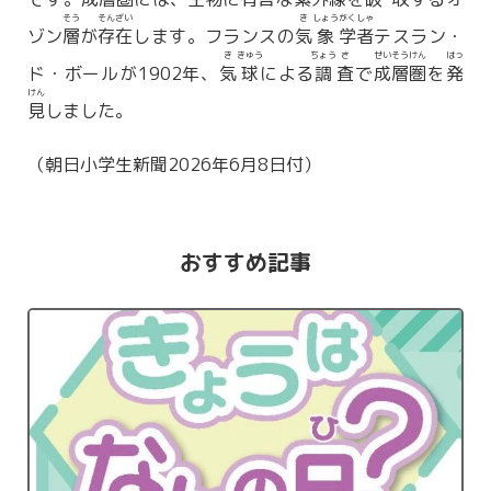
そう
そん
ざい
き
しょう
がく
しゃ
ゾン
層
が
存
在
します。フランスの
気
象
学
者
テスラン・
き
きゅう
ちょう
さ
せい
そう
けん
はっ
ド・ボールが1902年、
気
球
による
調
査
で
成
層
圏
を
発
けん
見
しました。
（朝日小学生新聞2026年6月8日付）
おすすめ記事