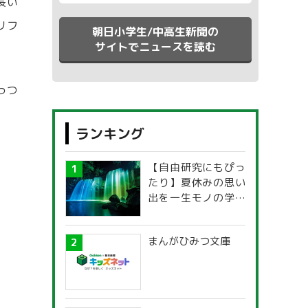
長
い
リフ
朝日小学生/中高生新聞の
サイトでニュースを読む
っつ
ランキング
【自由研究にもぴっ
たり】夏休みの思い
出を一生モノの学び
に！「光の不思議」
探究ガイド
まんがひみつ文庫