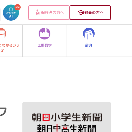
保護者の方へ
教員の方へ
工場見学
辞典
くわかるシリ
ーズ
フ