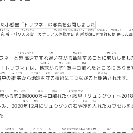
きゅうじょ
てんもんだい
てんたい
ぶつり
けんきゅうじょ
あさひしんぶんしゃ
ていきょう
が
研究所
・パリ
天文台
・カナリア
天体
物理
研究所
が
朝日新聞社
に
提供
した
画
ちょう
こうそく
ちが
かんそく
せいこう
フネ」と
超
高速
ですれ
違
いながら
観測
することに
成功
しまし
ちきゅう
やく
おく
はな
「トリフネ」は、
地球
から
約
1
億
キロ
離
れたところにありま
いせい
しょうとつ
ちきゅう
まも
ぎじゅつ
きたい
彗星
の
衝突
から
地球
を
守
る
技術
にもつながると
期待
されます。
ゅう
やく
おく
まん
はな
しょうわくせい
球
から
約
2
億
8000
万
キロ
離
れた
小惑星
「リュウグウ」へ2018
こ
ねん
がつ
いし
すな
い
込
み、2020
年
12
月
にリュウグウの
石
や
砂
を
入
れたカプセルを
た。
ちきゅう
ちか
きどう
も
ちきゅう
せっきん
しょうわくせい
ひと