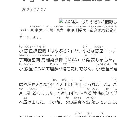
2026-07-07
とうきょう
だい
ちばこうぎょうだい
とうきょう
かがく
だい
さんぎょう
ぎじゅつ
そうごう
けん
JAXA・
東京
大
・
千葉工業大
・
東京
科学
大
・
産業
技術
総合
つか
使
っています。
しょうわくせい
たんさ
き
ちい
わくせい
小惑星
探査
機
「はやぶさ2」が、
小
さな
惑星
「トリ
うちゅう
こうくう
けんきゅう
かいはつ
きこう
はっぴょう
宇宙
航空
研究
開発
機構
（JAXA）が
発表
しました。
しょうわくせい
りかい
すす
しょうわくせい
す
小惑星
について
理解
が
進
むだけでなく、
小惑星
や
ねん
がつ
う
あ
ちき
はやぶさ2は2014
年
12
月
に
打
ち
上
げられました。
地
がつ
とうちゃく
こがた
ちゃくりく
き
おく
月
に
到着
しました。
小型
ロボットや
着陸
機
を
送
り
とど
あと
つぎ
ちょうさ
しゅっぱつ
へ
届
けました。その
後
、
次
の
調査
へ
出発
していまし
たいよう
まわ
まわ