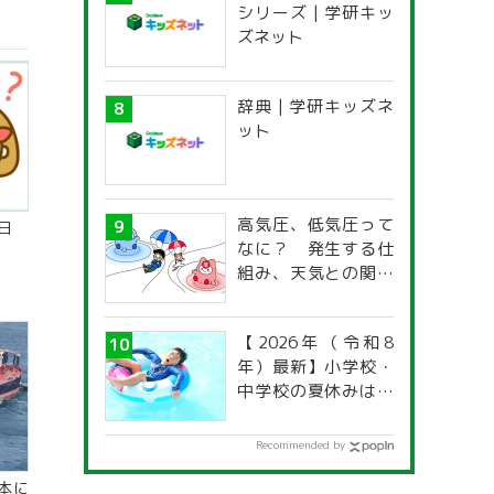
シリーズ | 学研キッ
ズネット
辞典 | 学研キッズネ
ット
高気圧、低気圧って
なに？ 発生する仕
組み、天気との関係
は？
【2026年（令和8
年）最新】小学校・
中学校の夏休みはい
つからいつまで？ 都
道府県別「夏季休暇
Recommended by
一覧」
本に