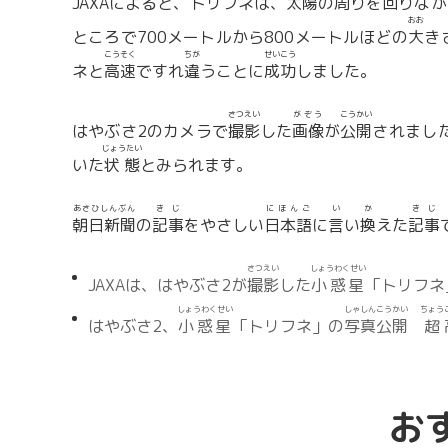
JAXAによると、トリフネは、
太陽
の
周
りを
回
りなが
おお
ところで700メートルから800メートルほどの
大
き
こうそく
ちが
せいこう
ネと
高速
ですれ
違
うことに
成功
しました。
さつえい
がぞう
こうかい
はやぶさ2のカメラで
撮影
した
画像
が
公開
されまし
じょうたい
いた
状態
とみられます。
あさひしんぶん
きじ
にほんご
い
か
きじ
朝日新聞
の
記事
をやさしい
日本語
に
言
い
換
えた
記事
さつえい
しょうわくせい
JAXAは、はやぶさ2が
撮影
した
小惑星
「トリフネ
しょうわくせい
しゃしん
こうかい
ちょう
はやぶさ2、
小惑星
「トリフネ」の
写真
公開
超
お