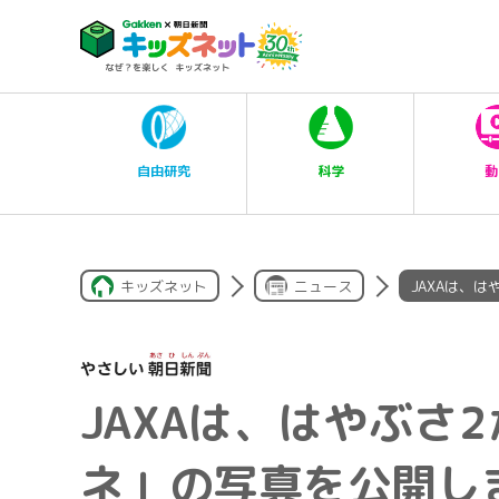
科学
自由研究
動
キッズネット
ニュース
JAXAは、
JAXAは、はやぶさ
ネ」の写真を公開し