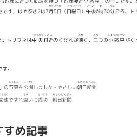
ら
地球
に
近
づく
軌道
を
持
つ「
地球
接近
小惑星
」の
一
つです。
がつ
いつか
にちようび
ごご
じ
ふん
さです。はやぶさ2は7
月
5日
（
日曜日
）
午後
6
時
30
分
ごろ、ト
ちゅうおう
ふきん
ふか
ふた
しょうわくせい
た。トリフネは
中央
付近
のくびれが
深
く、
二
つの
小惑星
がく
です。
しゃしん
こうかい
あさひしんぶん
」の
写真
を
公開
しました - やさしい
朝日新聞
こうそく
ちが
せいこう
あさひしんぶん
高速
ですれ
違
いに
成功
-
朝日新聞
すすめ記事