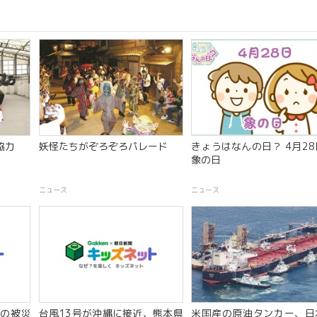
協力
妖怪たちがぞろぞろパレード
きょうはなんの日？ 4月28日
象の日
ニュース
ニュース
の被災
台風13号が沖縄に接近、熊本県
米国産の原油タンカー、日