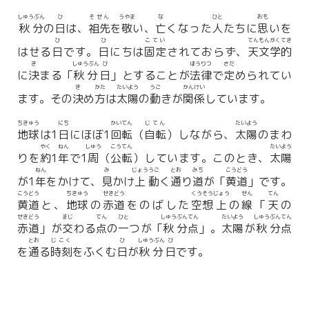
しゅうぶん
ひ
そせん
うやま
な
ひと
おも
秋分
の
日
は、
祖先
を
敬
い、
亡
くなった
人
たちに
思
いを
ひ
ひ
こてい
てんもんがく
てき
はせる
日
です。
日
にちは
固定
されておらず、
天文学
的
き
しゅうぶん
び
ほうりつ
さだ
に
決
まる「
秋分
日
」とすることが
法律
で
定
められてい
き
かた
たいよう
うご
かんけい
ます。その
決
め
方
は
太陽
の
動
きが
関係
しています。
ちきゅう
にち
かいてん
じてん
たいよう
地球
は1
日
にほぼ1
回転
（
自転
）しながら、
太陽
のまわ
やく
ねん
しゅう
こうてん
たいよう
りを
約
1
年
で1
周
（
公転
）しています。このとき、
太陽
ねん
み
じょう
うご
とお
みち
こうどう
が1
年
をかけて、
見
かけ
上
動
く
通
り
道
が「
黄道
」です。
こうどう
ちきゅう
せきどう
くうそう
じょう
せん
てん
黄道
と、
地球
の
赤道
をのばした
空想
上
の
線
「
天
の
せきどう
まじ
てん
ひと
しゅう
ぶんてん
たいよう
しゅう
ぶんてん
赤道
」が
交
わる
点
の
一
つが「
秋
分点
」。
太陽
が
秋
分点
とお
じこく
ひ
しゅうぶん
び
を
通
る
時刻
をふくむ
日
が
秋分
日
です。