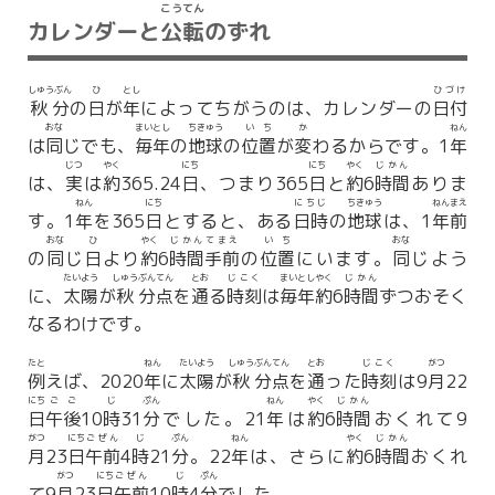
こうてん
カレンダーと
公転
のずれ
しゅうぶん
ひ
とし
ひづけ
秋分
の
日
が
年
によってちがうのは、カレンダーの
日付
おな
まいとし
ちきゅう
いち
か
ねん
は
同
じでも、
毎年
の
地球
の
位置
が
変
わるからです。1
年
じつ
やく
にち
にち
やく
じかん
は、
実
は
約
365.24
日
、つまり365
日
と
約
6
時間
ありま
ねん
にち
にちじ
ちきゅう
ねん
まえ
す。1
年
を365
日
とすると、ある
日時
の
地球
は、1
年
前
おな
ひ
やく
じかん
てまえ
いち
おな
の
同
じ
日
より
約
6
時間
手前
の
位置
にいます。
同
じよう
たいよう
しゅう
ぶんてん
とお
じこく
まいとし
やく
じかん
に、
太陽
が
秋
分点
を
通
る
時刻
は
毎年
約
6
時間
ずつおそく
なるわけです。
たと
ねん
たいよう
しゅう
ぶんてん
とお
じこく
がつ
例
えば、2020
年
に
太陽
が
秋
分点
を
通
った
時刻
は9
月
22
にち
ごご
じ
ぷん
ねん
やく
じかん
日
午後
10
時
31
分
でした。21
年
は
約
6
時間
おくれて9
がつ
にち
ごぜん
じ
ぷん
ねん
やく
じかん
月
23
日
午前
4
時
21
分
。22
年
は、さらに
約
6
時間
おくれ
がつ
にち
ごぜん
じ
ぷん
て9
月
23
日
午前
10
時
4
分
でした。