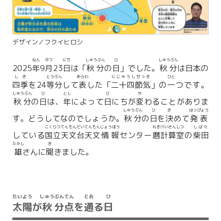
デザイン／フクイヒロシ
ねん
がつ
にち
しゅうぶん
ひ
しゅうぶん
2025
年
9
月
23
日
は「
秋分
の
日
」でした。
秋分
は
日本
の
しき
とうぶん
あらわ
にじゅうしせっき
ひと
四季
を24
等分
して
表
した「
二十四節気
」の
一
つです。
しゅうぶん
ひ
とし
ひ
か
秋分
の
日
は、
年
によって
日
にちが
変
わることがありま
しゅうぶん
ひ
き
はっぴょう
す。どうしてなのでしょうか。
秋分
の
日
を
決
めて
発表
こくりつ
てんもんだい
てんもん
じょうほう
れき
けいさん
しつ
しばた
している
国立
天文台
天文
情報
センター
暦
計算
室
の
柴田
たかし
き
雄
さんに
聞
きました。
たいよう
しゅう
ぶんてん
とお
ひ
太陽
が
秋
分点
を
通
る
日