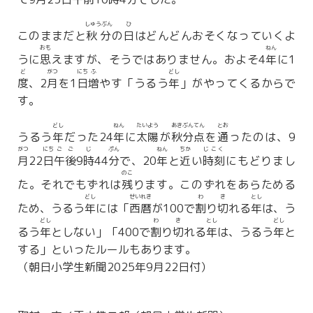
しゅうぶん
ひ
このままだと
秋分
の
日
はどんどんおそくなっていくよ
おも
ねん
うに
思
えますが、そうではありません。およそ4
年
に1
ど
がつ
にち
ふ
どし
度
、2
月
を1
日
増
やす「うるう
年
」がやってくるからで
す。
どし
ねん
たいよう
あき
ぶんてん
とお
うるう
年
だった24
年
に
太陽
が
秋
分点
を
通
ったのは、9
がつ
にち
ごご
じ
ぷん
ねん
ちか
じこく
月
22
日
午後
9
時
44
分
で、20
年
と
近
い
時刻
にもどりまし
のこ
た。それでもずれは
残
ります。このずれをあらためる
どし
せいれき
わ
き
とし
ため、うるう
年
には「
西暦
が100で
割
り
切
れる
年
は、う
どし
わ
き
とし
どし
るう
年
としない」「400で
割
り
切
れる
年
は、うるう
年
と
する」といったルールもあります。
（朝日小学生新聞2025年9月22日付）