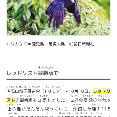
ルリカケス＝鹿児島・奄美大島 ⓒ朝日新聞社
さい
しん
ばん
レッドリスト
最
新
版
で
こく
さい
し
ぜん
ほ
ご
れん
ごう
アイ
ユー
シー
エヌ
国
際
自
然
保
護
連
合
（
I
U
C
N
）は10月10日、
レッドリ
さい
しん
ばん
こう
ひょう
せ
かい
ちょう
るい
はん
ぶん
い
スト
の
最
新
版
を
公
表
しました。
世
界
の
鳥
類
の
半
分
以
じょう
しゅ
へ
ひょう
か
しゅ
上
の
種
がだんだん
減
っていて、
評
価
した
種
の11.5
パーセント
しゅ
せ
かい
てき
き
き
てき
じょう
たい