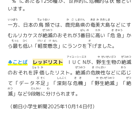
%
にあたる1256
種
が、
世
界
的
に
危
機
的
な
状
態
とい
います。
いっ
ぽう
ちょう
るい
か
ご
しま
けん
あま
み
おお
しま
一
方
、日本の
鳥
類
では、
鹿
児
島
県
の
奄
美
大
島
などにす
ぜつ
めつ
ばん
め
たか
き
きゅう
むルリカケスが
絶
滅
のおそれが3
番
目
に
高
い「
危
急
」か
もっと
ひく
けい
ど
け
ねん
さ
ら
最
も
低
い「
軽
度
懸
念
」にランクを
下
げました。
アイ
ユー
シー
エヌ
や
せい
せい
ぶつ
ぜつ
めつ
♣ことば
レッドリスト
I
U
C
N
が、
野
生
生
物
の
絶
滅
ひょう
か
ぜつ
めつ
き
けん
せい
おう
のおそれを
評
価
したリスト。
絶
滅
の
危
険
性
などに
応
じ
ぶ
そく
しん
こく
き
き
や
せい
ぜつ
めつ
ぜつ
て「データ
不
足
」「
深
刻
な
危
機
」「
野
生
絶
滅
」「
絶
めつ
だん
かい
わ
滅
」など9
段
階
に
分
けられます。
（朝日小学生新聞2025年10月14日付）