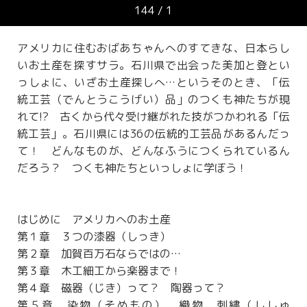
144
/
1
アメリカに住むおばあちゃんへのすてきな、日本らし
いお土産を探すサラ。石川県で出会った美加と登とい
っしょに、いざお土産探しへ…というそのとき、「伝
統工芸（でんとうこうげい）品」のつくも神たちが現
れて!? 古くから代々受け継がれた技がつかわれる「伝
統工芸」。石川県には36の伝統的工芸品があるんだっ
て！ どんなものが、どんなふうにつくられているん
だろう？ つくも神たちといっしょに学ぼう！
はじめに アメリカへのお土産
第１章 ３つの漆器（しっき）
第２章 加賀百万石ならではの…
第３章 木工細工から楽器まで！
第４章 磁器（じき）って？ 陶器って？
第５章 染物（そめもの）、織物、刺繍（ししゅ