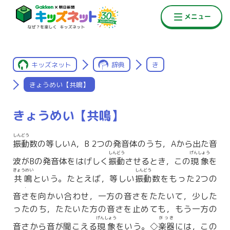
キッズネット
辞典
き
きょうめい【共鳴】
きょうめい【共鳴】
しんどう
振動
数の等しいA，B 2つの発音体のうち，Aから出た音
しんどう
げんしょう
波がBの発音体をはげしく
振動
させるとき，この
現象
を
きょうめい
しんどう
共鳴
という。たとえば，等しい
振動
数をもった2つの
・
音
さ
を向かい合わせ，一方の音さをたたいて，少した
ったのち，たたいた方の音さを止めても，もう一方の
げんしょう
がっき
音さから音が聞こえる
現象
をいう。◇
楽器
には，この