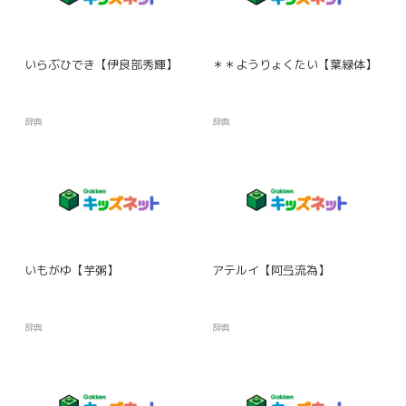
いらぶひでき【伊良部秀輝】
＊＊ようりょくたい【葉緑体】
辞典
辞典
いもがゆ【芋粥】
アテルイ【阿弖流為】
辞典
辞典