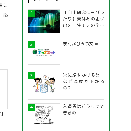
よう
用
し
【自由研究にもぴっ
一部
たり】夏休みの思い
出を一生モノの学び
に！「光の不思議」
探究ガイド
まんがひみつ文庫
氷に塩をかけると、
なぜ温度が下がる
の？
入道雲はどうしてで
きるの
き】