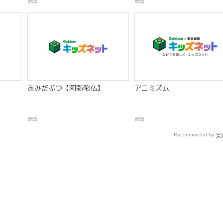
辞典
辞典
あみだぶつ【阿弥陀仏】
アニミズム
辞典
辞典
Recommended by