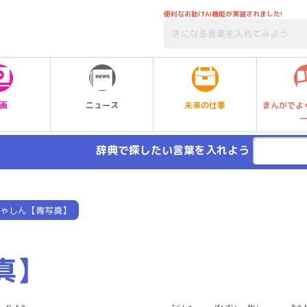
便利なお助けAI機能が実装されました!
未来の仕事
画
ニュース
まんがでよ
辞典で探したい言葉を入れよう
ゃしん【青写真】
真】