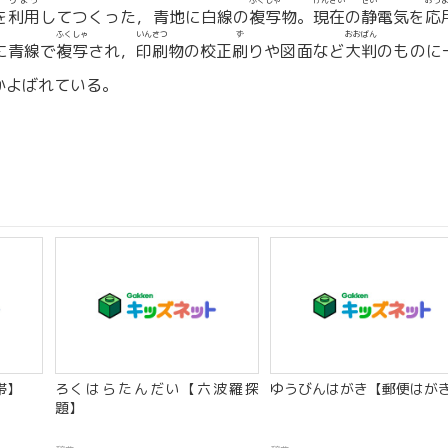
りよう
ふくしゃ
げんざい
せい
おう
を
利用
してつくった，青地に白線の
複写
物。
現在
の
静
電気を
応
ふくしゃ
いんさつ
ず
おおばん
に青線で
複写
され，
印刷
物の校正
刷
りや図面など
大判
のものに
）とかよばれている。
帯】
ろくはらたんだい【六波羅探
ゆうびんはがき【郵便はが
題】