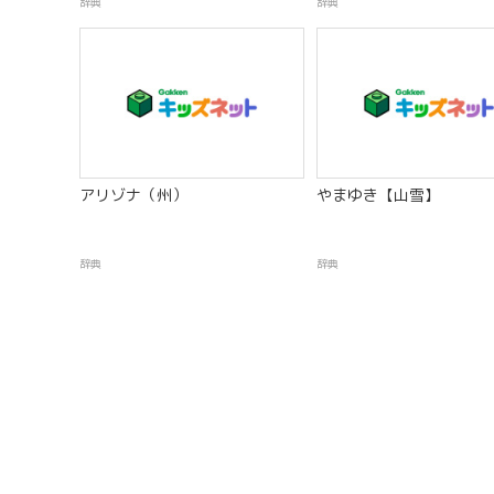
辞典
辞典
アリゾナ（州）
やまゆき【山雪】
辞典
辞典