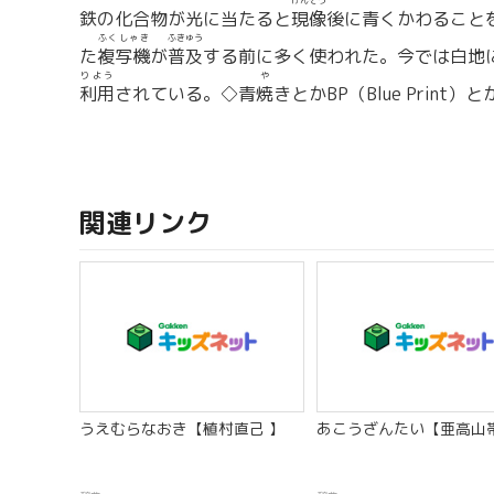
げんぞう
鉄の化合物が光に当たると
現像
後に青くかわること
ふくしゃき
ふきゅう
た
複写機
が
普及
する前に多く使われた。今では白地
りよう
や
利用
されている。◇青
焼
きとかBP（Blue Print
関連リンク
うえむらなおき【植村直己 】
あこうざんたい【亜高山