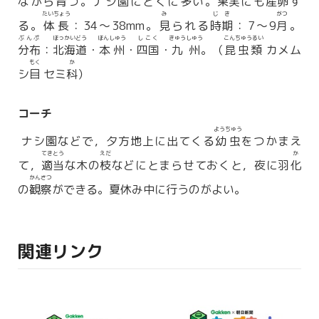
ながら育つ。ナシ園にとくに多い。
果実
にも
産卵
す
たいちょう
み
じき
がつ
る。
体長
：34〜38mm。
見
られる
時期
：7〜9
月
。
ぶんぷ
ほっかいどう
ほんしゅう
しこく
きゅうしゅう
こんちゅうるい
分布
：
北海道
・
本州
・
四国
・
九州
。（
昆虫類
カメム
もく
か
シ
目
セミ
科
）
コーチ
ようちゅう
ナシ園などで，夕方地上に出てくる
幼虫
をつかまえ
てきとう
えだ
か
て，
適当
な木の
枝
などにとまらせておくと，夜に羽
化
かんさつ
の
観察
ができる。夏休み中に行うのがよい。
関連リンク