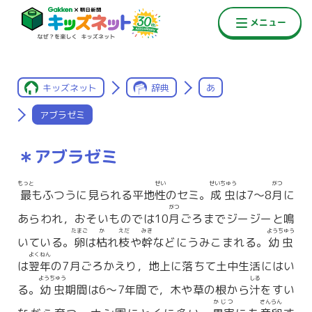
キッズネット
辞典
あ
アブラゼミ
＊アブラゼミ
もっと
せい
せいちゅう
がつ
最
もふつうに見られる平地
性
のセミ。
成虫
は7〜8
月
に
がつ
あらわれ，おそいものでは10
月
ごろまでジージーと鳴
たまご
か
えだ
みき
ようちゅう
いている。
卵
は
枯
れ
枝
や
幹
などにうみこまれる。
幼虫
よくねん
は
翌年
の7月ごろかえり，地上に落ちて土中生活にはい
ようちゅう
しる
る。
幼虫
期間は6〜7年間で，木や草の根から
汁
をすい
かじつ
さんらん