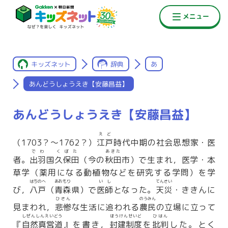
キッズネット
辞典
あ
あんどうしょうえき【安藤昌益】
あんどうしょうえき【安藤昌益】
えど
（1703？〜1762？）
江戸
時代中期の社会思想家・医
でわ
くぼた
あきた
者。
出羽
国
久保田
（今の
秋田
市）で生まれ，医学・本
草学（薬用になる動植物などを研究する学問）を学
はちのへ
あおもり
いし
てんさい
び，
八戸
（
青森
県）で
医師
となった。
天災
・ききんに
ひさん
のうみん
見まわれ，
悲惨
な生活に追われる
農民
の立場に立って
しぜんしんえいどう
ほうけんせいど
ひはん
『
自然真営道
』を書き，
封建制度
を
批判
した。とく