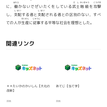
はたら
ぶし
かいきゅう
こうげき
に，
働
かないでぜいたくをしている
武士
階級
を
攻撃
しはい
しはい
し，
支配
する者と
支配
される者との区別のない，すべ
せいさん
じゅうじ
ての人が
生産
に
従事
する平等な社会を理想とした。
関連リンク
＊＊たいかのかいしん【大化の
あてじ【当て字】
改新】
辞典
辞典