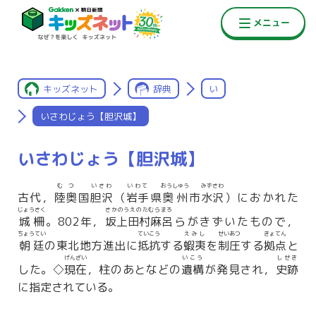
キッズネット
辞典
い
いさわじょう【胆沢城】
いさわじょう【胆沢城】
むつ
いさわ
いわて
おうしゅう
みずさわ
古代，
陸奥
国
胆沢
（
岩手
県
奥州
市
水沢
）におかれた
じょうさく
さかのうえのたむらまろ
城柵
。802年，
坂上田村麻呂
らがきずいたもので，
ちょうてい
ていこう
えみし
せいあつ
きょてん
朝廷
の東北地方進出に
抵抗
する
蝦夷
を
制圧
する
拠点
と
げんざい
いこう
しせき
した。◇
現在
，柱のあとなどの
遺構
が発見され，
史跡
に指定されている。