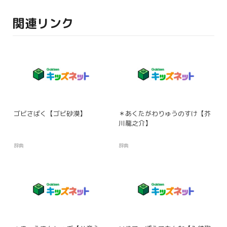
関連リンク
ゴビさばく【ゴビ砂漠】
＊あくたがわりゅうのすけ【芥
川龍之介】
辞典
辞典