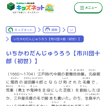
キッズネット
辞典
い
いちかわだんじゅうろう【市川団十郎（初世）】
いちかわだんじゅうろう【市川団十
郎（初世）】
えど
かぶき
はいゆう
げんろく
（1660〜1704）
江戸
時代中期の
歌舞伎
俳優
。
元禄
期
かんさい
さかたとうじゅうろう
しょう
めいゆう
に
関西
の
坂田藤十郎
とならび
称
された
名優
で，
あらごと
ゆうし
きしん
しばい
そうし
荒事
（
勇士
や
鬼神
を主役にした
芝居
）を
創始
したほ
みますやひょうご
きゃくほん
いくしまはんろく
か，
三升屋兵庫
の名で
脚本
も書いた。のち，
生島半六
うら
ぶたい
さ