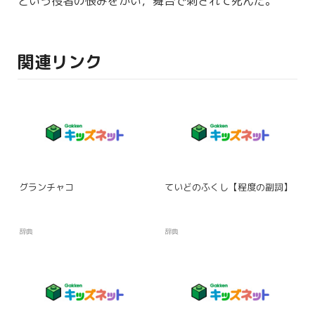
という役者の
恨
みをかい，
舞台
で
刺
されて死んだ。
関連リンク
グランチャコ
ていどのふくし【程度の副詞】
辞典
辞典