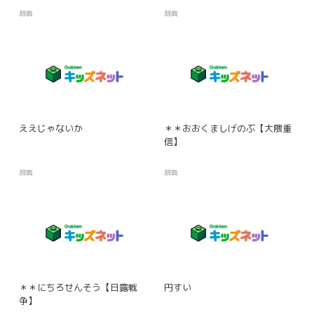
辞典
辞典
ええじゃないか
＊＊おおくましげのぶ【大隈重
信】
辞典
辞典
＊＊にちろせんそう【日露戦
円すい
争】