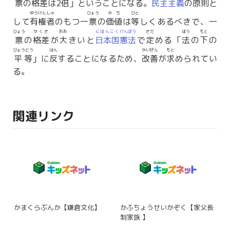
票
の
格差
は2
倍
」ということになる。
民主
主義
の
原則
と
ゆうけんしゃ
ひょう
かち
ひと
して
有権者
のもつ一
票
の
価値
は
等
しくあるべきで、一
ひょう
かくさ
おお
にほんこく
けんぽう
さだ
ほう
もと
票
の
格差
が
大
きいと
日本国
憲法
で
定
める「
法
の
下
の
びょうどう
はん
かいぜん
もと
平等
」に
反
することになるため、
改善
が
求
められてい
る。
関連リンク
かまくらぶんか【鎌倉文化】
かふちょうせいかぞく【家父長
制家族 】