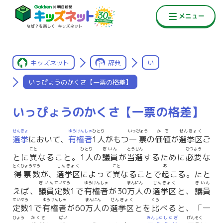
キッズネット
辞典
い
いっぴょうのかくさ【一票の格差】
いっぴょうのかくさ【一票の格差】
せんきょ
ゆうけんしゃ
ひとり
いっぴょう
かち
せんきょく
選挙
において、
有権者
1人
がもつ
一票
の
価値
が
選挙区
ご
こと
ひとり
ぎいん
とうせん
ひつよう
とに
異
なること。
1人
の
議員
が
当選
するために
必要
な
とくひょう
すう
せんきょく
こと
お
得票
数
が、
選挙区
によって
異
なることで
起
こる。たと
ぎいん
ていすう
ゆうけんしゃ
まん
にん
せんきょく
ぎいん
えば、
議員
定数
1で
有権者
が30
万
人
の
選挙区
と、
議員
ていすう
ゆうけんしゃ
まん
にん
せんきょく
くら
定数
1で
有権者
が60
万
人
の
選挙区
とを
比
べると、「一
ひょう
かくさ
ばい
みんしゅ
しゅぎ
げんそく