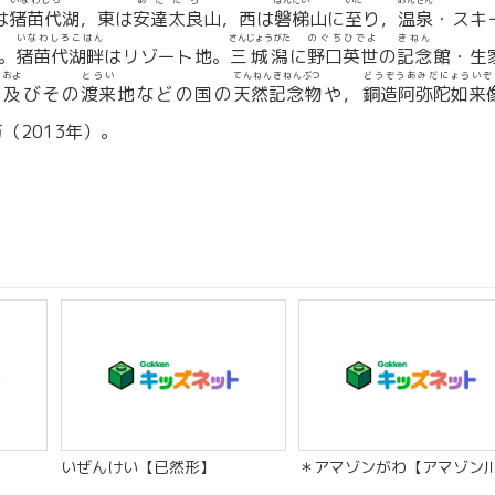
いなわしろ
あだたら
ばんだい
いた
おんせん
は
猪苗代
湖，東は
安達太良
山，西は
磐梯
山に
至
り，
温泉
・スキ
いなわしろこはん
さんじょうがた
のぐちひでよ
きねん
。
猪苗代湖畔
はリゾート地。
三城潟
に
野口英世
の
記念
館・生
およ
とらい
てんねんきねんぶつ
どうぞうあみだにょらいぞ
ウ
及
びその
渡来
地などの国の
天然記念物
や，
銅造阿弥陀如来
（2013年）。
いぜんけい【已然形】
＊アマゾンがわ【アマゾン