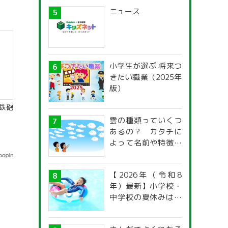
ニュース
小学生が選ぶ 将来つ
きたい職業（2025年
版）
鉄砲
雲の種類っていくつ
あるの？ カタチに
よって名前や特徴が
違うの？
【2026年（令和8
年）最新】小学校・
中学校の夏休みはい
つからいつまで？ 都
道府県別「夏季休暇