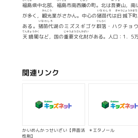
ふくしま
ふくしま
どなり
あづま
福島
県中北部，
福島
市南西
隣
の町。北は
吾妻
山，南
かんこう
いなわしろ
きゅう
じょうかまち
が多く，
観光
業がさかん。中心の
猪苗代
は
旧
城下町
いなわしろ
ぐんらく
ある。
猪苗代
湖のミズスギゴケ
群落
・ハクチョ
てんきょうかく
じゅうようぶんかざい
天鏡閣
など，国の
重要文化財
がある。人口：1．5万
関連リンク
かいめんかっせいざい【界面活
＊エタノール
性剤】