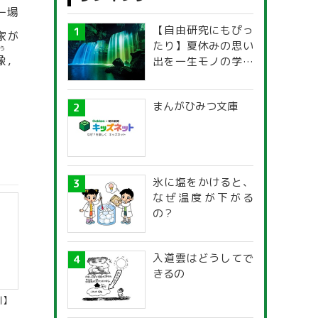
ー場
【自由研究にもぴっ
家が
たり】夏休みの思い
う
像
，
出を一生モノの学び
に！「光の不思議」
探究ガイド
まんがひみつ文庫
氷に塩をかけると、
なぜ温度が下がる
の？
入道雲はどうしてで
きるの
川】