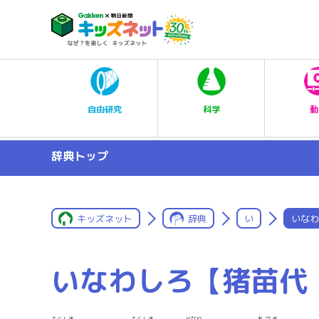
科学
自由研究
動
辞典トップ
キッズネット
辞典
い
いなわ
いなわしろ【猪苗代