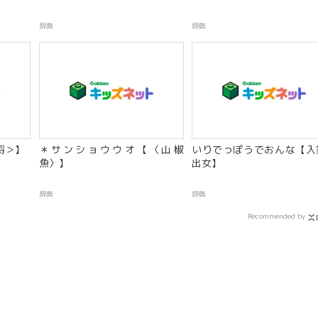
辞典
辞典
将＞】
＊サンショウウオ【〈山椒
いりでっぽうでおんな【入
魚〉】
出女】
辞典
辞典
Recommended by