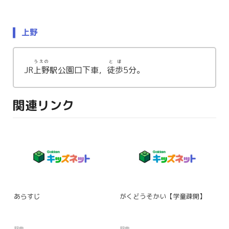
上野
うえの
とほ
JR
上野
駅公園口下車，
徒歩
5分。
関連リンク
あらすじ
がくどうそかい【学童疎開】
辞典
辞典