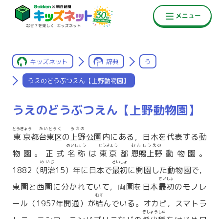
キッズネット
辞典
う
うえのどうぶつえん【上野動物園】
うえのどうぶつえん【上野動物園】
とうきょう
たいとうく
うえの
東京
都
台東区
の
上野
公園内にある，日本を代表する動
めいしょう
とうきょう
おんしうえの
物園。正式
名称
は
東京
都
恩賜上野
動物園。
めいじ
さいしょ
1882（
明治
15）年に日本で
最初
に開園した動物園で，
さいしょ
東園と西園に分かれていて，両園を日本
最初
のモノレ
むす
ール（1957年開通）が
結
んでいる。オカピ，スマトラ
きしょうしゅ