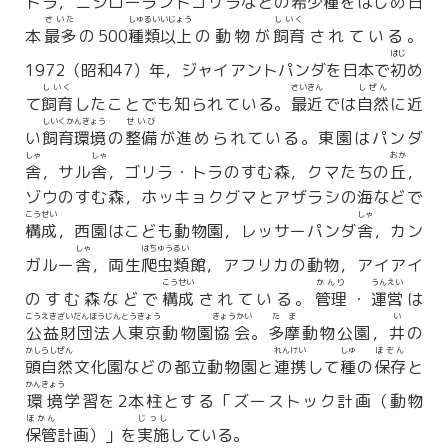
トラ，ニシローランドゴリラなどの
希少種
をはじめ日
さいた
しゅるいいじょう
しいく
本
最多
の500
種類以上
の動物が
飼育
されている。
はじ
1972（昭和47）年，ジャイアントパンダを日本で
初
め
しいく
さいきん
しぜん
て
飼育
したことでも知られている。
最近
では
自然
に近
しいくかんきょう
せいび
い
飼育環境
の
整備
が進められている。東園はパンダ
しゃ
しゃ
おか
舎
，サル
舎
，ゴリラ・トラのすむ森，クマたちの
丘
，
ゾウのすむ森，ホッキョクグマとアザラシの海などで
こうせい
しゃ
構成
，西園はこども動物園，レッサーパンダ
舎
，カン
しゃ
はちゅうるい
ガルー
舎
，両生
爬虫類
館，アフリカの動物，アイアイ
こうせい
かんり
うんえい
のすむ森などで
構成
されている。
管理
・
運営
は
こうえきざいだんほうじんとうきょう
きょうかい
たま
い
公益財団法人東京
動物園
協会
。
多摩
動物公園，
井
の
かしらしぜん
れんけい
しゅ
ほぞん
頭自然
文化園などの都立動物園と
連携
して
種
の
保存
と
かんきょう
環境
学習を2本柱とする「ズーストック計画（動物
ほかん
じっし
保管
計画）」を
実施
している。