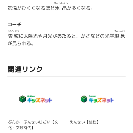
ひょうしょう
気温がひくくなるほど
氷晶
が多くなる。
コーチ
うんりゅう
げんしょう
雲粒
に太陽光や月光があたると，かさなどの光学
現象
が見られる。
関連リンク
ぶんか・ぶんせいじだい【文
えんせい【延性】
化・文政時代】