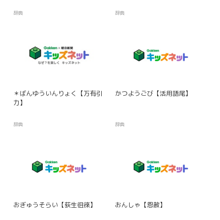
辞典
辞典
＊ばんゆういんりょく【万有引
かつようごび【活用語尾】
力】
辞典
辞典
おぎゅうそらい【荻生徂徠】
おんしゃ【恩赦】