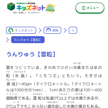
キッズネット
辞典
う
うんりゅう【雲粒】
うんりゅう【雲粒】
すいてき
雲をつくっている，きわめて小さい
水滴
または氷の
つぶ
ひょうしょう
粒
（
氷晶
）。「くもつぶ」ともいう。大きさは
ちょっけい
直径
2〜40μm（マイクロメートル。1マイクロメート
ルは1000分の1mm），1cm
あたりの数は100〜400
3
こていど
うんりゅう
いじょう
すいてき
個程度
である。
雲粒
は気温0℃
以上
では
水滴
であるが，
いか
かれいきゃく
すいてき
0℃
以下
でもこおらない
過冷却
した
水滴
の場合もある。