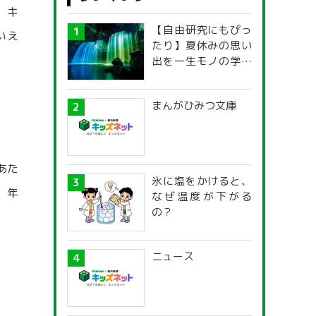
。キ
【自由研究にもぴっ
いえ
たり】夏休みの思い
出を一生モノの学び
に！「光の不思議」
探究ガイド
まんがひみつ文庫
あた
氷に塩をかけると、
，年
なぜ温度が下がる
の？
ニュース