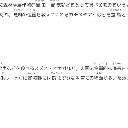
がいちゅう
がいじゅう
に森林や農作物の
害虫
・
害獣
などをとって食べるものをいう
ぎょぐん
いち
えきちょう
だが，
魚群
の
位置
を教えてくれるカモメやアビなども
益鳥
と
かじつ
ぶっしつてき
そんがい
果実
などを食べるスズメ・オナガなど，人間に
物質的
な
損害
を
んか
はんしょく
こんちゅう
しゅるい
化
し，とくに
繁殖
期には
昆虫
でひなを育てる
種類
が多いため