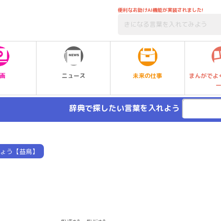
便利なお助けAI機能が実装されました!
未来の仕事
画
ニュース
まんがでよ
辞典で探したい言葉を入れよう
ょう【益鳥】