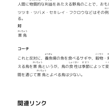
ぶっしつてき
りえき
人間に
物質的
な
利益
をあたえる野鳥のことで，おも
れい
ツツキ・ツバメ・セキレイ・フクロウなどはその
例
る。
対
がいちょう
害鳥
コーチ
ようぎょ
こくもつ
これと反対に，
養魚
場の魚を食べるサギや，
穀物
・
がいちょう
しょくせい
きせつ
へ
える鳥を
害鳥
というが，鳥の
食性
は
季節
によって
変
がいちょう
間を通じて
害鳥
とよべる鳥は少ない。
関連リンク