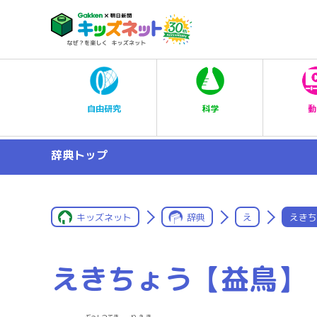
科学
自由研究
動
辞典トップ
キッズネット
辞典
え
えきち
えきちょう【益鳥】