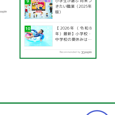
小学生が選ぶ 将来つ
きたい職業（2025年
版）
【2026年（令和8
年）最新】小学校・
中学校の夏休みはい
つからいつまで？ 都
道府県別「夏季休暇
Recommended by
一覧」