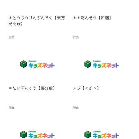
＊とうほうけんぶんろく【東方
＊＊だんそう【断層】
見聞録】
辞典
辞典
＊たいぶんすう【帯分数】
アブ【＜虻＞】
辞典
辞典