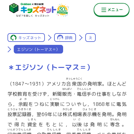
キッズネット
辞典
え
エジソン（トーマス＝）
＊エジソン（トーマス＝）
がっしゅうこく
（1847〜1931）アメリカ
合衆国
の発明家。ほとんど
はんばい
でんしんしゅ
学校教育を受けず，新聞
販売
・
電信手
の仕事をしなが
よか
じっけん
ら，
余暇
をつねに
実験
についやし，1868年に電気
とうひょうきろくき
かぶしき
ひょうじき
投票記録器
，翌69年には
株式
相場
表示機
を発明。発明
え
しきん
いご
せんねん
で
得
た
資金
をもとに，
以後
は発明に
専念
。
いんさつでんしんき
でんしんき
でんしんき