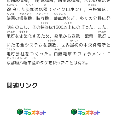
印刷電信機
，自動
電信機
，四重
電信機
，ベルの電話を
かいりょう
たんそ
き
はくねつ
改良
した
炭素
送話
器
（マイクロホン），
白熱
電球，
えいが
さつえいき
えいしゃき
ちくでんち
映画
の
撮影機
，
映写機
，
蓄電池
など，多くの分野に発
とっきょ
いじょう
明をのこし，その
特許
は1300
以上
にのぼった。また，
でんとう
きぎょう
でんとう
電灯
を
企業
化するため，発電から送電・配電・
電灯
に
そうぞう
さいしょ
いたる全システムを
創造
，世界
最初
の中央発電所と
でんとう
はくねつ
電灯
会社をつくった。
白熱
電球のフィラメントに
きょうとふやわた
さん
京都府八幡
市
産
のタケを使ったことは有名。
関連リンク