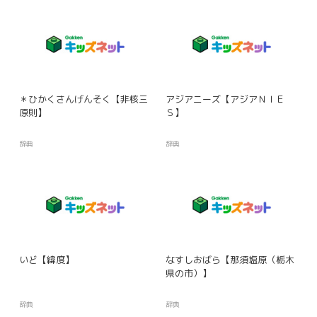
＊ひかくさんげんそく【非核三
アジアニーズ【アジアＮＩＥ
原則】
Ｓ】
辞典
辞典
いど【緯度】
なすしおばら【那須塩原（栃木
県の市）】
辞典
辞典