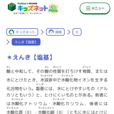
キッズネット
辞典
え
えんき【塩基】
＊えんき【塩基】
さん
さん
せいしつ
ぶっしつ
酸
と中和して，その
酸
の
性質
を打ちけす
物質
，または
すいようえき
すいさんか
水にとけたとき，
水溶液
中で
水酸化
物イオンを生ずる
えんき
化合物をいう。
塩基
には，水にとけやすいもの（アル
カリともいう）と，とけにくいものとがある。前者に
すいさんか
すいさんか
は
水酸化
ナトリウム・
水酸化
カリウム，後者には
すいさんか
すいさんかどう
水酸化
鉄（Ⅱ）・
水酸化銅
（Ⅱ）（ともに水にはとけに