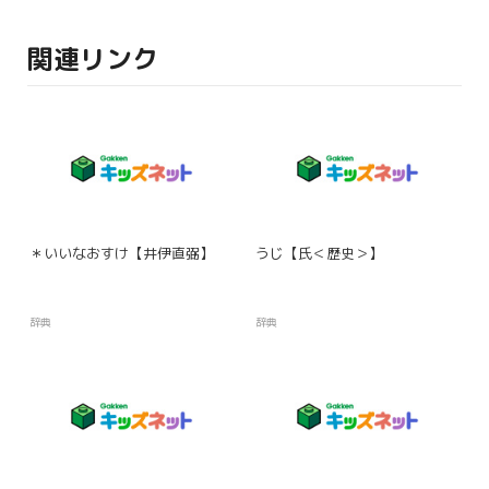
関連リンク
＊いいなおすけ【井伊直弼】
うじ【氏＜歴史＞】
辞典
辞典