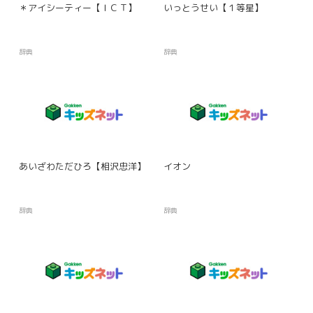
＊アイシーティー【ＩＣＴ】
いっとうせい【１等星】
辞典
辞典
あいざわただひろ【相沢忠洋】
イオン
辞典
辞典