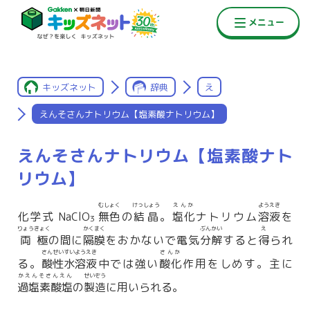
キッズネット
辞典
え
えんそさんナトリウム【塩素酸ナトリウム】
えんそさんナトリウム【塩素酸ナト
リウム】
むしょく
けっしょう
えんか
ようえき
化学式 NaClO
無色
の
結晶
。
塩化
ナトリウム
溶液
を
3
りょうきょく
かくまく
ぶんかい
え
両極
の間に
隔膜
をおかないで電気
分解
すると
得
られ
さんせい
すいようえき
さんか
る。
酸性
水溶液
中では強い
酸化
作用をしめす。主に
かえんそさんえん
せいぞう
過塩素酸塩
の
製造
に用いられる。