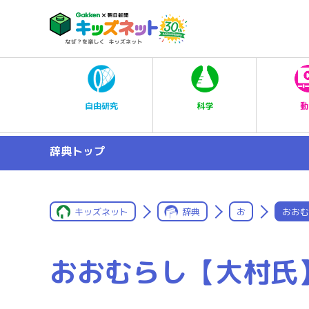
科学
自由研究
動
辞典トップ
キッズネット
辞典
お
おおむ
おおむらし【大村氏