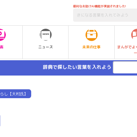
便利なお助けAI機能が実装されました!
未来の仕事
画
ニュース
まんがでよ
辞典で探したい言葉を入れよう
らし【大村氏】
】