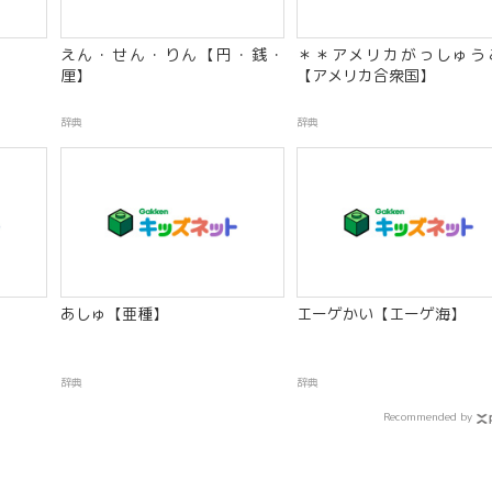
えん・せん・りん【円・銭・
＊＊アメリカがっしゅう
厘】
【アメリカ合衆国】
辞典
辞典
】
あしゅ【亜種】
エーゲかい【エーゲ海】
辞典
辞典
Recommended by