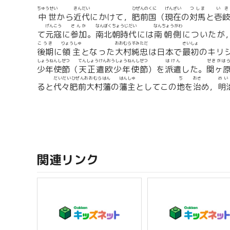
ちゅうせい
きんだい
ひぜんのくに
げんざい
つしま
いき
中世
から
近代
にかけて，
肥前国
（
現在
の
対馬
と
壱
げんこう
さんか
なんぼくちょうじだい
なんちょうがわ
て
元寇
に
参加
。
南北朝時代
には
南朝側
についたが，
こうき
りょうしゅ
おおむらすみただ
さいしょ
後期
に
領主
となった
大村純忠
は日本で
最初
のキリ
しょうねんしせつ
てんしょうけんおうしょうねんしせつ
はけん
せきがは
少年使節
（
天正遣欧少年使節
）を
派遣
した。
関ヶ
だいだいひぜんおおむらはん
はんしゅ
ち
おさ
めい
ると
代々肥前大村藩
の
藩主
としてこの
地
を
治
め，
明
関連リンク