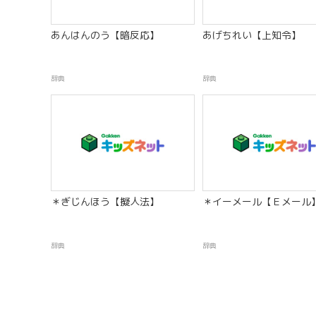
あんはんのう【暗反応】
あげちれい【上知令】
辞典
辞典
＊ぎじんほう【擬人法】
＊イーメール【Ｅメール
辞典
辞典