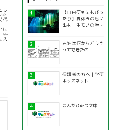
とし
【自由研究にもぴっ
じだい
たり】夏休みの思い
時代
出を一生モノの学び
とに
に！「光の不思議」
はい
探究ガイド
に
入
石油は何からどうや
ってできたの
保護者の方へ | 学研
キッズネット
まんがひみつ文庫