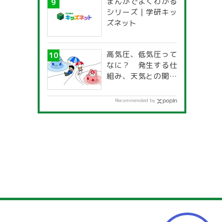
まんがでよくわかる
一覧」
シリーズ | 学研キッ
ズネット
高気圧、低気圧って
なに？ 発生する仕
組み、天気との関係
は？
Recommended by