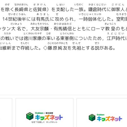
のぞ
ながさきけん
さがけん
しはい
いちぞく
かまくらじだい
ごけにん
岐
を
除
く
長崎県
と
佐賀県
）を
支配
した
一族
。
鎌倉時代
に
御家人
せいきこうはん
ありまし
せ
いちじじゃくたいか
むろまち
14
世紀後半
には
有馬氏
に
攻
められ，
一時弱体化
した。
室町
だいみょう
おおともそうりん
ありまはるのぶ
きょうこう
シタン
大名
で，
大友宗麟
・
有馬晴信
とともにローマ
教皇
のも
ら
たたか
とくがわいえやす
ひき
とうぐんがわ
えどじだい
原
の
戦
いでは
徳川家康
の
率
いる
東軍側
についたため，
江戸時代
じいしん
そんぞく
ふじわらのすみとも
せんぞ
せつ
治維新
まで
存続
した。◇
藤原純友
を
先祖
とする
説
がある。