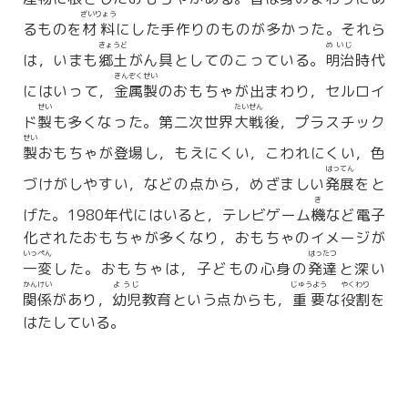
ざいりょう
るものを
材料
にした手作りのものが多かった。それら
きょうど
めいじ
は，いまも
郷土
がん具としてのこっている。
明治
時代
きんぞくせい
にはいって，
金属製
のおもちゃが出まわり，セルロイ
せい
たいせん
ド
製
も多くなった。第二次世界
大戦
後，プラスチック
せい
製
おもちゃが登場し，もえにくい，こわれにくい，色
はってん
づけがしやすい，などの点から，めざましい
発展
をと
き
げた。1980年代にはいると，テレビゲーム
機
など電子
化されたおもちゃが多くなり，おもちゃのイメージが
いっぺん
はったつ
一変
した。おもちゃは，子どもの心身の
発達
と深い
かんけい
ようじ
じゅうよう
やくわり
関係
があり，
幼児
教育という点からも，
重要
な
役割
を
はたしている。