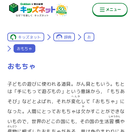
キッズネット
辞典
お
おもちゃ
おもちゃ
子どもの遊びに使われる道具。がん具ともいう。もと
は「手にもって遊ぶもの」という意味から，「もちあ
へんか
そび」などとよばれ，それが
変化
して「おもちゃ」に
か
なった。人間にとっておもちゃは
欠
かすことができな
しゅうかん
いもので，世界のどこの国にも，その国の生活
習慣
や
さんぶつ
産物
に根ざしたおもちゃがある。昔は身のまわりにあ