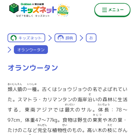
キッズネット
辞典
お
オランウータン
オランウータン
るいじんえん
いっしゅ
類人猿
の
一種
。古くはショウジョウの名でよばれてい
ぞ
た。スマトラ・カリマンタンの海岸
沿
いの森林に生活
さいだい
たいちょう
する，東南アジアでは
最大
のサル。
体長
：78〜
かじつ
97cm，体重47〜77kg。食物は野生の
果実
や木の葉・
かんぜん
せい
えだ
たけのこなど
完全
な植物
性
のもの。高い木の
枝
にがん