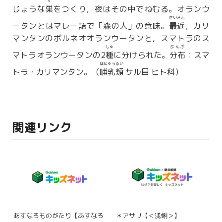
す
じょうな
巣
をつくり，夜はその中でねむる。オランウ
さいきん
ータンとはマレー語で「森の人」の意味。
最近
，カリ
マンタンのボルネオオランウータンと，スマトラのス
しゅ
ぶんぷ
マトラオランウータンの2
種
に分けられた。
分布
：スマ
ほにゅうるい
トラ・カリマンタン。（
哺乳類
サル目 ヒト科）
関連リンク
あすなろものがたり【あすなろ
＊アサリ【＜浅蜊＞】