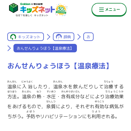
キッズネット
辞典
お
おんせんりょうほう【温泉療法】
おんせんりょうほう【温泉療法】
おんせん
にゅうよく
おんせん
ちりょう
温泉
に
入浴
したり，
温泉
水を飲んだりして
治療
する
ほうほう
おんせん
ねつ
すいあつ
がんゆうせいぶん
ちりょうこうか
方法
。
温泉
の
熱
・
水圧
・
含有成分
などにより
治療効果
せんしつ
ゆうこう
をあげるもので，
泉質
により，それぞれ
有効
な病気が
よぼう
りよう
ちがう。
予防
やリハビリテーションにも
利用
される。