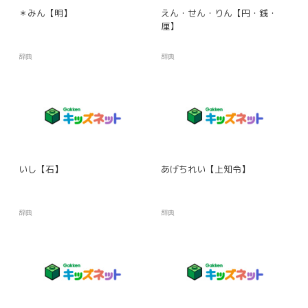
＊みん【明】
えん・せん・りん【円・銭・
厘】
辞典
辞典
いし【石】
あげちれい【上知令】
辞典
辞典