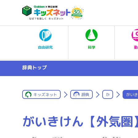
科学
自由研究
動
辞典トップ
キッズネット
辞典
か
がいき
がいきけん【外気圏