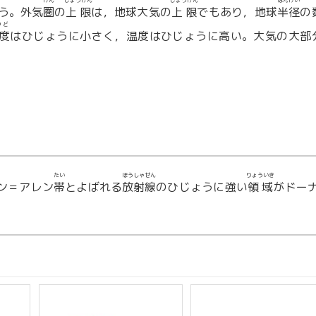
けん
じょうげん
じょうげん
はんけい
う。外気
圏
の
上限
は，地球大気の
上限
でもあり，地球
半径
の
つど
度
はひじょうに小さく，温度はひじょうに高い。大気の大部
たい
ほうしゃせん
りょういき
ン＝アレン
帯
とよばれる
放射線
のひじょうに強い
領域
がドー