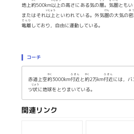
やく
いじょう
そう
きけん
地上
約
500km
以上
の高さにある気の
層
。
気圏
ともい
いじょう
けん
み
またはそれ
以上
といわれている。外気
圏
の大気の
密
でんり
電離
しており，自由に運動している。
コーチ
やく
ふきん
やく
ふきん
赤道上空
約
3000km
付近
と
約
2万km
付近
には，バ
じょう
ツ
状
に地球をとりまいている。
関連リンク