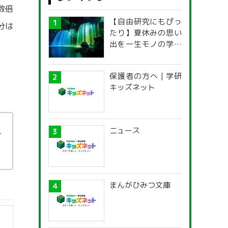
数倍
【自由研究にもぴっ
分は
たり】夏休みの思い
出を一生モノの学び
に！「光の不思議」
探究ガイド
保護者の方へ | 学研
キッズネット
ニュース
ナ
まんがひみつ文庫