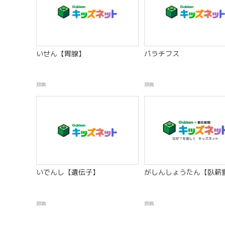
いせん【胃腺】
パラチフス
辞典
辞典
いでんし【遺伝子】
がしんしょうたん【臥薪
辞典
辞典