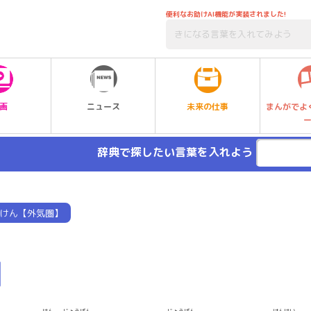
便利なお助けAI機能が実装されました!
未来の仕事
画
ニュース
まんがでよ
辞典で探したい言葉を入れよう
けん【外気圏】
】