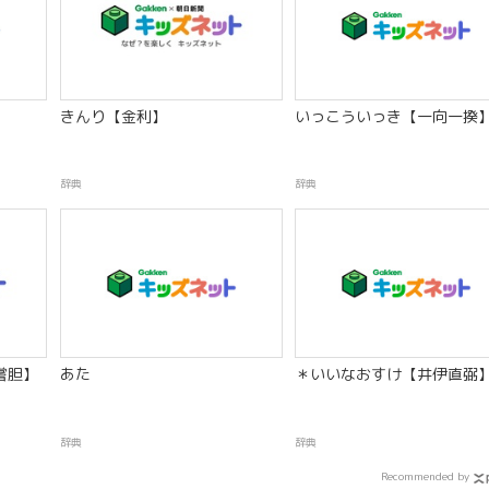
きんり【金利】
いっこういっき【一向一揆
辞典
辞典
嘗胆】
あた
＊いいなおすけ【井伊直弼
辞典
辞典
Recommended by