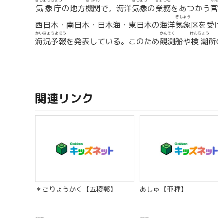
きしょうちょう
きかん
きしょう
ぎょうむ
かん
気象庁
の地方
機関
で，海洋
気象
の
業務
をあつかう
官
きしょう
西日本・南日本・日本海・東日本の海洋
気象
区を受
かいきょうよほう
かんそく
けんちょう
海況予報
を発表している。このため
観測
船や
検潮
所
関連リンク
＊ごりょうかく【五稜郭】
あしゅ【亜種】