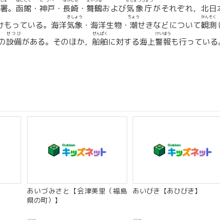
しょ
はこだて
こうべ
ながさき
まいづる
きしょうちょう
署
。
函館
・
神戸
・
長崎
・
舞鶴
および
気象庁
がそれぞれ，北日
きしょう
ちょう
かんそく
けもっている。海洋
気象
・海洋生物・
潮
せきなどについて
観測
せつび
せんぱく
けいほう
の
設備
がある。そのほか，
船舶
に対する海上
警報
も行っている
あいづみさと【会津美里（福島
あいびき【あひびき】
県の町）】