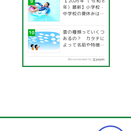
【2026年（令和8
年）最新】小学校・
中学校の夏休みはい
つからいつまで？ 都
道府県別「夏季休暇
雲の種類っていくつ
一覧」
あるの？ カタチに
よって名前や特徴が
違うの？
Recommended by