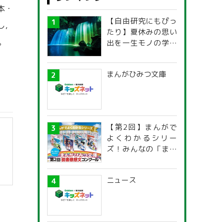
本・
【自由研究にもぴっ
し，
たり】夏休みの思い
。
出を一生モノの学び
に！「光の不思議」
探究ガイド
まんがひみつ文庫
【第2回】まんがで
よくわかるシリー
ズ！みんなの「まん
がひみつ文庫」読書
感想文コンクール
ニュース