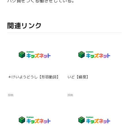
パク
質
をつくる
働
きをしている。
関連リンク
＊けいようどうし【形容動詞】
いど【緯度】
辞典
辞典