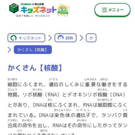
キッズネット
辞典
か
かくさん【核酸】
かくさん【核酸】
さいぼう
いでん
じゅうよう
はたら
細胞
にふくまれ，
遺伝
のしくみに
重要
な
働
きをする
ぶっしつ
かくさん
かくさん
物質
。リボ
核酸
（RNA）とデオキシリボ
核酸
（DNA）
かく
さいぼうしつ
とがあり，DNAは
核
にふくまれ，RNAは
細胞質
にふく
せんしょくたい
いでんし
しつ
まれている。DNAは
染色体
の
遺伝子
で，タンパク
質
ごうせい
めいれい
めいれい
合成
の
命令
を出し，RNAはその
命令
にしたがってタン
しつ
はたら