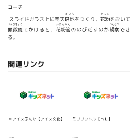
コーチ
ばいち
かふん
スライドガラス上に寒天
培地
をつくり，
花粉
をおいて
けんびきょう
かふんかん
かんさつ
顕微鏡
にかけると，
花粉管
ののびだすのが
観察
でき
る。
関連リンク
＊アイヌぶんか【アイヌ文化】
ミリリットル【ｍＬ】