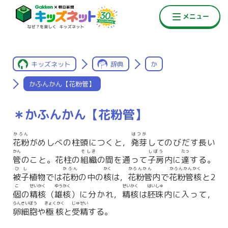
キッズネット
辞典
か
かふんかん【花粉管】
＊かふんかん【花粉管】
かふん
はつが
花粉
がめしべの柱頭につくと，
発芽
してのびだす長い
かん
そしき
しぼう
たっ
管
のこと。花柱の
組織
の間を通って
子房
内に
達
する。
ひし
かふん
かく
かふんかん
かふんかんかく
被子
植物では
花粉
の中の
核
は，
花粉管
内で
花粉管核
と2
こ
せいかく
ゆうかく
せいかく
はいしゅ
個
の
精核
（
雄核
）に分かれ，
精核
は
胚珠
内に入って，
らんさいぼう
きょくかく
じゅせい
卵細胞
や
極核
と
受精
する。