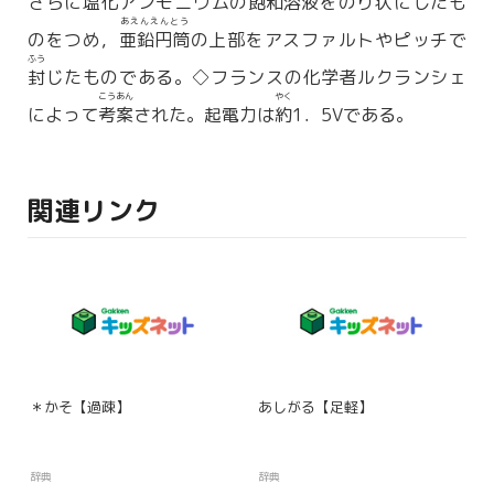
さらに
塩化
アンモニウムの
飽和溶液
をのり
状
にしたも
あえんえんとう
のをつめ，
亜鉛円筒
の上部をアスファルトやピッチで
ふう
封
じたものである。◇フランスの化学者ルクランシェ
こうあん
やく
によって
考案
された。起電力は
約
1．5Vである。
関連リンク
＊かそ【過疎】
あしがる【足軽】
辞典
辞典