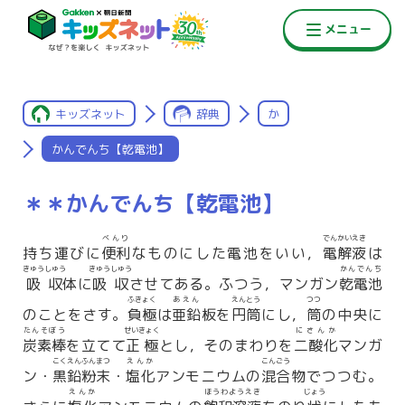
キッズネット
辞典
か
かんでんち【乾電池】
＊＊かんでんち【乾電池】
べんり
でんかいえき
持ち運びに
便利
なものにした電池をいい，
電解液
は
きゅうしゅう
きゅうしゅう
かんでんち
吸収
体に
吸収
させてある。ふつう，マンガン
乾電池
ふきょく
あえん
えんとう
つつ
のことをさす。
負極
は
亜鉛
板を
円筒
にし，
筒
の中央に
たんそぼう
せいきょく
にさんか
炭素棒
を立てて
正極
とし，そのまわりを
二酸化
マンガ
こくえんふんまつ
えんか
こんごう
ン・
黒鉛粉末
・
塩化
アンモニウムの
混合
物でつつむ。
えんか
ほうわようえき
じょう