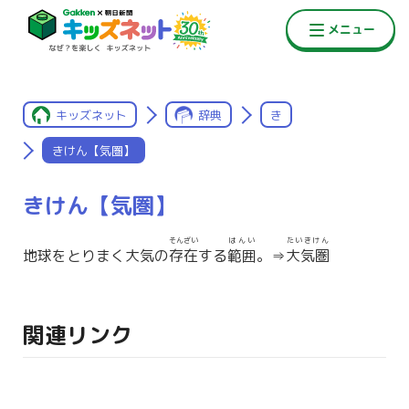
キッズネット
辞典
き
きけん【気圏】
きけん【気圏】
そんざい
はんい
たいきけん
地球をとりまく大気の
存在
する
範囲
。⇒
大気圏
関連リンク