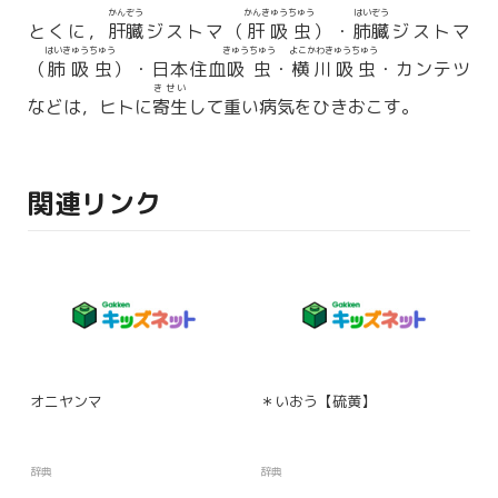
かんぞう
かんきゅうちゅう
はいぞう
とくに，
肝臓
ジストマ（
肝吸虫
）・
肺臓
ジストマ
はいきゅうちゅう
きゅうちゅう
よこかわきゅうちゅう
（
肺吸虫
）・日本住血
吸虫
・
横川吸虫
・カンテツ
きせい
などは，ヒトに
寄生
して重い病気をひきおこす。
関連リンク
オニヤンマ
＊いおう【硫黄】
辞典
辞典