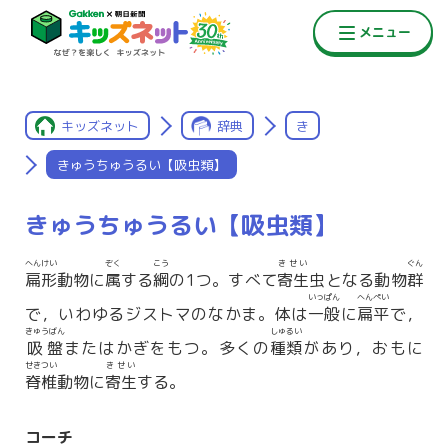
キッズネット
辞典
き
きゅうちゅうるい【吸虫類】
きゅうちゅうるい【吸虫類】
へんけい
ぞく
こう
きせい
ぐん
扁形
動物に
属
する
綱
の1つ。すべて
寄生
虫となる動物
群
いっぱん
へんぺい
で，いわゆるジストマのなかま。体は
一般
に
扁平
で，
きゅうばん
しゅるい
吸盤
またはかぎをもつ。多くの
種類
があり，おもに
せきつい
きせい
脊椎
動物に
寄生
する。
コーチ