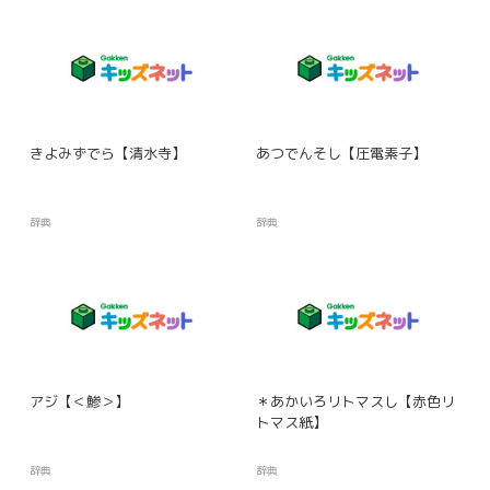
きよみずでら【清水寺】
あつでんそし【圧電素子】
辞典
辞典
アジ【＜鯵＞】
＊あかいろリトマスし【赤色リ
トマス紙】
辞典
辞典