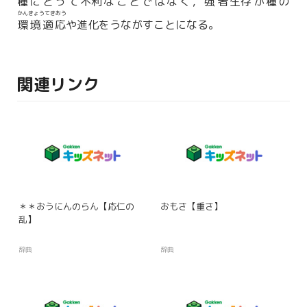
種
にとって
不利
なことではなく，強者
生存
が
種
の
かんきょうてきおう
環境適応
や進化をうながすことになる。
関連リンク
＊＊おうにんのらん【応仁の
おもさ【重さ】
乱】
辞典
辞典