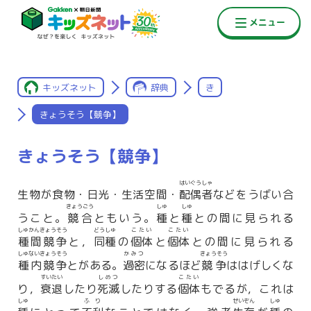
キッズネット
辞典
き
きょうそう【競争】
きょうそう【競争】
はいぐうしゃ
生物が食物・日光・生活空間・
配偶者
などをうばい合
きょうごう
しゅ
しゅ
うこと。
競合
ともいう。
種
と
種
との間に見られる
しゅかんきょうそう
どうしゅ
こたい
こたい
種間競争
と，
同種
の
個体
と
個体
との間に見られる
しゅないきょうそう
かみつ
きょうそう
種内競争
とがある。
過密
になるほど
競争
ははげしくな
すいたい
しめつ
こたい
り，
衰退
したり
死滅
したりする
個体
もでるが，これは
しゅ
ふり
せいぞん
しゅ