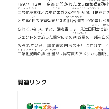
きょうと
きこうへんどうわくぐ
1997年12月，
京都
で開かれた第3回
気候変動枠
にさんかたんそ
こうか
はいしゅつさくげんもくひょう
二酸化炭素
など温室
効果
ガスの
排出削減目標
を定
しゅ
はいしゅつりょう
とする6
種
の温室効果ガスの
排出量
を1990年レ
どうし
はいし
られていない。また，議定書には，先進国
同士
で
排
じっし
さくげんりょう
ジェクトを
実施
した場合にその
削減量
の一部を自
められている。議定書の内容の実行に向けて，何
にさんかたんそ
はいしゅつりょう
りだつ
二酸化炭素
の
排出量
が世界有数のアメリカは
離脱
関連リンク