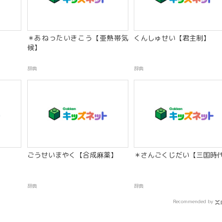
＊あねったいきこう【亜熱帯気
くんしゅせい【君主制】
候】
辞典
辞典
ごうせいまやく【合成麻薬】
＊さんごくじだい【三国時
辞典
辞典
Recommended by