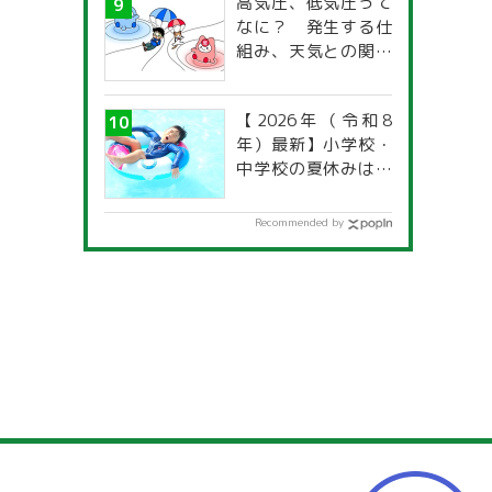
高気圧、低気圧って
なに？ 発生する仕
組み、天気との関係
は？
【2026年（令和8
年）最新】小学校・
中学校の夏休みはい
つからいつまで？ 都
道府県別「夏季休暇
Recommended by
一覧」