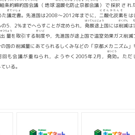
みじょうやく
ていやくこくかいぎ
おんだんかぼうしきょうとかいぎ
さいたく
組条約
締約国会議
（地球
温暖化防止京都会議
）で
採択
され
ぎていしょ
にさんかたんそ
めた
議定書
。先進国は2008〜2012年までに，
二酸化炭素
をは
はってんとじょう
さくげん
ベルの5．2％までへらすことが定められ，
発展途上
国には
削減
は
ゅつりょう
せいど
出量
を取引する
制度
や，先進国が途上国で温室効果ガス削減
分の国の削減量にあてられるしくみなどの「京都メカニズム」
はっこう
回も会議が重ねられ，ようやく2005年2月，
発効
。ただ
している。