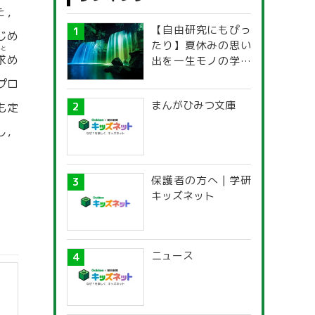
た，
【自由研究にもぴっ
じめ
たり】夏休みの思い
もと
求
め
出を一生モノの学び
に！「光の不思議」
プロ
探究ガイド
まんがひみつ文庫
も定
し，
保護者の方へ | 学研
キッズネット
ニュース