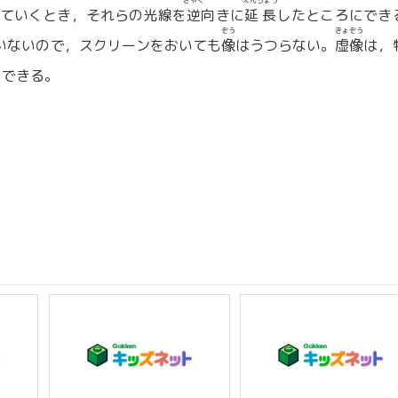
ぎゃく
えんちょう
ていくとき，それらの光線を
逆
向きに
延長
したところにでき
ぞう
きょぞう
いないので，スクリーンをおいても
像
はうつらない。
虚像
は，
とできる。
。