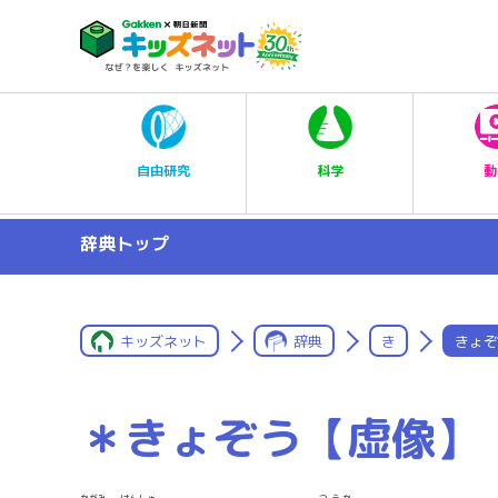
科学
自由研究
動
辞典トップ
キッズネット
辞典
き
きょぞ
＊きょぞう【虚像】