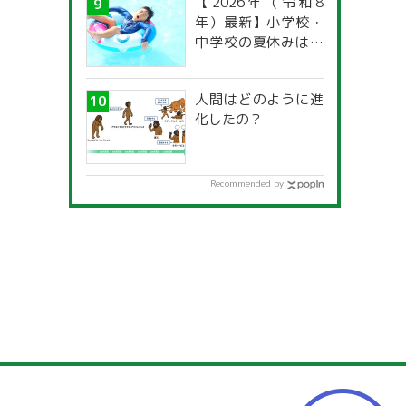
【2026年（令和8
年）最新】小学校・
中学校の夏休みはい
つからいつまで？ 都
道府県別「夏季休暇
人間はどのように進
一覧」
化したの？
Recommended by