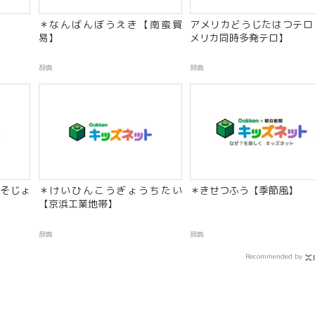
】
＊なんばんぼうえき【南蛮貿
アメリカどうじたはつテロ
易】
メリカ同時多発テロ】
辞典
辞典
そじょ
＊けいひんこうぎょうちたい
＊きせつふう【季節風】
【京浜工業地帯】
辞典
辞典
Recommended by