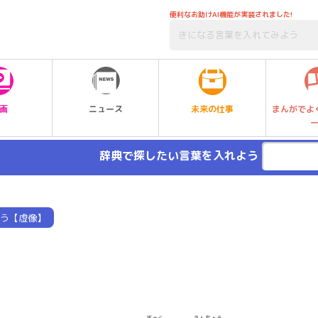
便利なお助けAI機能が実装されました!
未来の仕事
画
ニュース
まんがでよ
辞典で探したい言葉を入れよう
う【虚像】