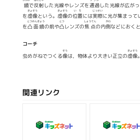
かがみ
はんしゃ
つうか
鏡
で
反射
した光線やレンズを
通過
した光線が広がっ
きょぞう
きょぞう
いち
じっさい
を
虚像
という。
虚像
の
位置
には
実際
に光が集まって
とつめんきょう
とつ
しょうてん
がわ
を
凸面鏡
の前や
凸
レンズの
焦点
の内
側
などにおく
コーチ
ぞう
きょぞう
虫めがねでつくる
像
は，物体より大きい正立の
虚像
関連リンク