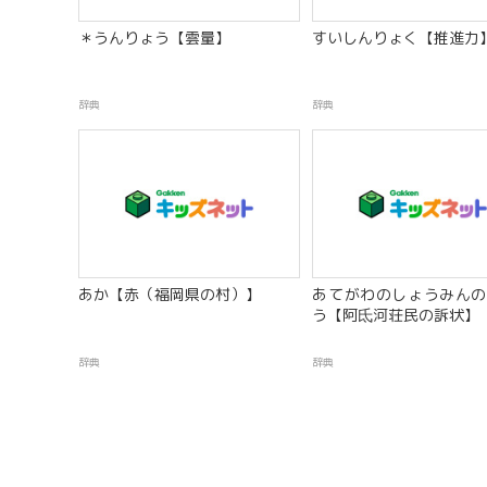
＊うんりょう【雲量】
すいしんりょく【推進力
辞典
辞典
あか【赤（福岡県の村）】
あてがわのしょうみんの
う【阿氐河荘民の訴状】
辞典
辞典