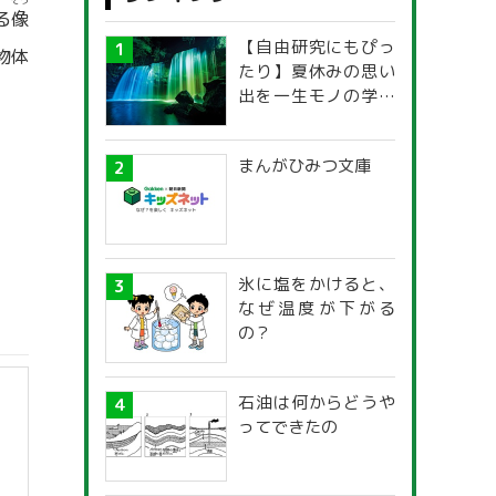
ぞう
る
像
【自由研究にもぴっ
物体
たり】夏休みの思い
出を一生モノの学び
に！「光の不思議」
探究ガイド
まんがひみつ文庫
氷に塩をかけると、
なぜ温度が下がる
の？
石油は何からどうや
ってできたの