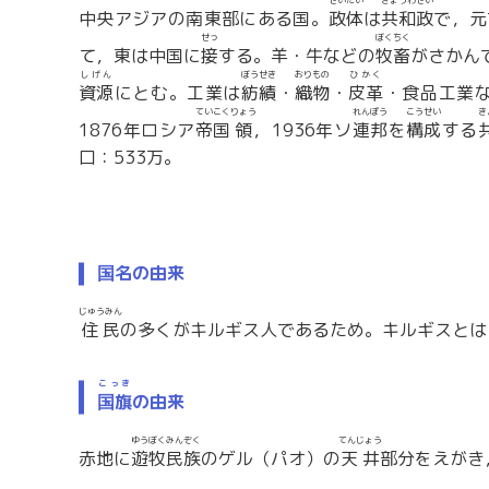
せいたい
きょうわせい
中央アジアの南東部にある国。
政体
は
共和政
で，元
せっ
ぼくちく
て，東は中国に
接
する。羊・牛などの
牧畜
がさかん
しげん
ぼうせき
おりもの
ひかく
資源
にとむ。工業は
紡績
・
織物
・
皮革
・食品工業
ていこく
りょう
れんぽう
こうせい
き
1876年ロシア
帝国
領
，1936年ソ
連邦
を
構成
する
口：533万。
国名の由来
じゅうみん
住民
の多くがキルギス人であるため。キルギスとは
こっき
国旗
の由来
ゆうぼくみんぞく
てんじょう
赤地に
遊牧民族
のゲル（パオ）の
天井
部分をえがき