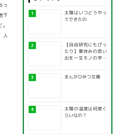
あっ
太陽はいつどうやっ
地下
てできたの
ど。
，人
【自由研究にもぴっ
たり】夏休みの思い
出を一生モノの学び
に！「光の不思議」
探究ガイド
まんがひみつ文庫
太陽の温度は何度く
らいなの？