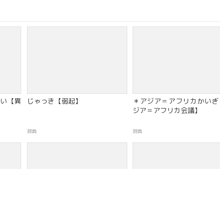
い【異
じゃっき【弱起】
＊アジア＝アフリカかいぎ
ジア＝アフリカ会議】
辞典
辞典
アルマティ
いさん【胃酸】