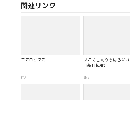
関連リンク
エアロビクス
いこくせんうちはらいれ
国船打払令】
辞典
辞典
じゅうしちじょうのけんぽう
＊かい【貝】