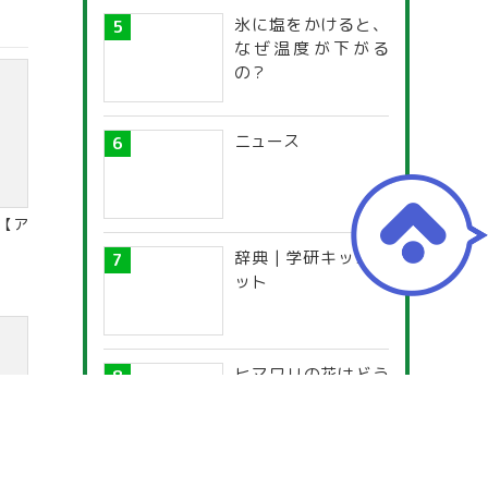
氷に塩をかけると、
なぜ温度が下がる
の？
ニュース
【ア
辞典 | 学研キッズネ
ット
ヒマワリの花はどう
して太陽の方を向い
てさくの