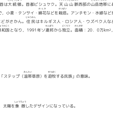
だいとうりょう
テンシャンさんみゃく
さんがくちたい
首は
大統領
。首都ビシュケク。
天山山脈
西部の
山岳地帯
に
めんか
さいばい
で，小麦・テンサイ・
綿花
などを
栽培
。アンチモン・水銀など
じゅうみん
などがさかん。
住民
はキルギス人・ロシア人・ウズベク人な
ょうわこく
れんぽう
どくりつ
めんせき
共和国
となり，1991年ソ
連邦
から
独立
。
面積
：20．0万km
2
おんたい
ゆうぼく
「ステップ（
温帯
草原）を
遊牧
する民族」の意味。
しょうちょう
，太陽を
象徴
したデザインになっている。