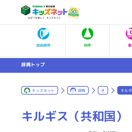
科学
自由研究
動
辞典トップ
キッズネット
辞典
き
キルギ
キルギス（共和国）