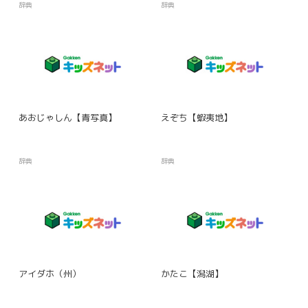
辞典
辞典
あおじゃしん【青写真】
えぞち【蝦夷地】
辞典
辞典
アイダホ（州）
かたこ【潟湖】