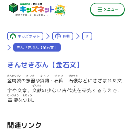
キッズネット
辞典
き
きんせきぶん【金石文】
きんせきぶん【金石文】
きんぞくせい
さいき
かへい
せきひ
せきぞう
金属製
の
祭器
や
貨幣
・
石碑
・
石像
などにきざまれた文
ぶんけん
し
字や文章。
文献
の少ない古代
史
を研究するうえで，
じゅうよう
しりょう
重要
な
史料
。
関連リンク