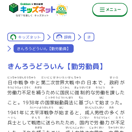
キッズネット
辞典
き
きんろうどういん【勤労動員】
きんろうどういん【勤労動員】
にっちゅうせんそう
ちゅう
だいにじせかいたいせん
ちゅう
せいふ
日中戦争
中
と
第二次世界大戦
中
の日本で，
政府
が
ろうどうりょくぶそく
おぎな
こくみん
きょうせいてき
ろうどう
か
労働力不足
を
補
うために
国民
に
強制的
な
労働
を
課
した
こっかそうどういんほう
もと
はじ
こと。1938年の
国家総動員法
に
基
づいて
始
まった。
たいへいようせんそう
はじ
せいじんだんせい
おお
1941年に
太平洋戦争
が
始
まると，
成人男性
の
多
くが
へいし
せんち
おく
こくない
ろうどうりょく
ふそく
兵士
として
戦地
に
送
られたため，
国内
で
労働力
が
不足
おぎな
せいじんじょせい
じょがくせい
ちゅうがくせい