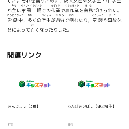
した。それを
補
うために，
成人女性
や
女学生
・
中学生
おも
ぐんじゅこうじょう
さぎょう
のうさぎょう
ぎむ
が
主
に
軍需工場
での
作業
や
農作業
を
義務
づけられた。
ろうどうちゅう
おお
がくせい
かろう
たお
くうしゅう
じこ
労働中
，
多
くの
学生
が
過労
で
倒
れたり，
空襲
や
事故
な
な
どによって
亡
くなったりした。
関連リンク
さんじょう【3乗】
らんぼさいぼう【卵母細胞】
辞典
辞典