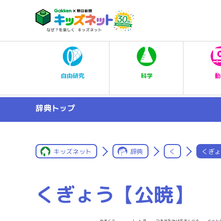
科学
自由研究
動
辞典トップ
キッズネット
辞典
く
くぎょ
くぎょう【公暁】