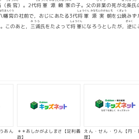
う
ちょうかん
しょうぐん
みなもとのよりいえ
ひごう
ほうじょうし
当
（
長官
）。2代
将軍
源頼家
の子。父の
非業
の死が
北条氏
はちまんぐう
しょうぐん
みなもとのさねとも
くぎょう
八幡宮
の社前で，おじにあたる3代
将軍
源実朝
を
公暁
みず
みうら
しょうぐん
ぎゃく
た。このあと，
三浦
氏をたよって
将軍
になろうとしたが，
逆
に
うあん
＊＊あしかがよしまさ【足利義
えん・せん・りん【円・
政】
厘】