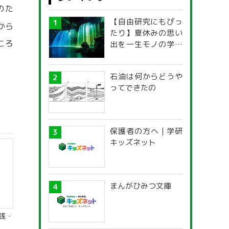
のた
【自由研究にもぴっ
から
たり】夏休みの思い
ころ
出を一生モノの学び
に！「光の不思議」
探究ガイド
石油は何からどうや
ってできたの
保護者の方へ | 学研
キッズネット
まんがひみつ文庫
銭・