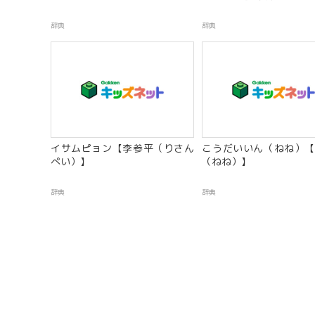
辞典
辞典
イサムピョン【李参平（りさん
こうだいいん（ねね）【
ぺい）】
（ねね）】
辞典
辞典