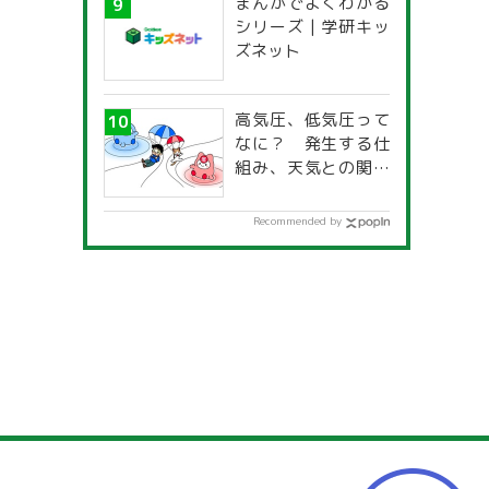
まんがでよくわかる
一覧」
シリーズ | 学研キッ
ズネット
高気圧、低気圧って
なに？ 発生する仕
組み、天気との関係
は？
Recommended by