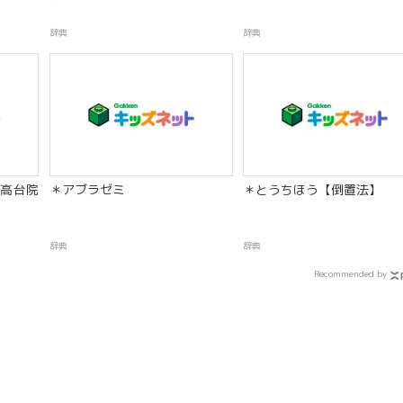
辞典
辞典
高台院
＊アブラゼミ
＊とうちほう【倒置法】
辞典
辞典
Recommended by