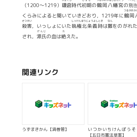
かまくら
しょき
つるがおかはちまんぐう
べっと
（1200〜1219）
鎌倉
時代
初期
の
鶴岡八幡宮
の
別
つるがおか
くらみによると聞いていきどおり，1219年に
鶴岡
さつがい
しっけんほうじょうよしとき
なん
殺害
，いっしょにいた
執権北条義時
は
難
をのがれ
げんじ
た
され，
源氏
の血は
絶
えた。
関連リンク
うずまきかん【渦巻管】
いつかいちけんぽうそ
【五日市憲法草案】