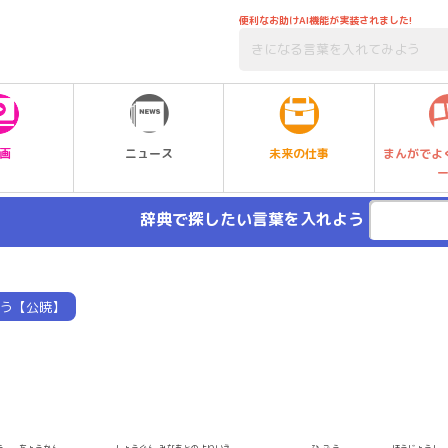
便利なお助けAI機能が実装されました!
未来の仕事
画
ニュース
まんがでよ
辞典で探したい言葉を入れよう
う【公暁】