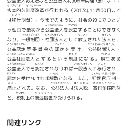
公益法人認定法
など
公益法人制度改革関連
3
法
によって
ばっぽんてき
せいどかいかく
抜本的
な
制度改革
が行われる（2013年11月30日まで
いこう
は
移行
期間）。今までのように，社会の役に立つとい
こうえきほうじん
せつりつ
う理由で最初から
公益法人
を
設立
することはできなく
いっぱんざいだん
しゃだんほうじん
せつりつ
ほうじん
なり，
一般財団
・
社団法人
として
設立
された
法人
を，
こうえきにんてい
にんてい
こうえきざいだんほうじん
公益認定
等委員会の
認定
を受け，
公益財団法人
・
こうえきしゃだんほうじん
せいど
げんざい
公益社団法人
とするという
制度
になる。
現在
ある
こうえきほうじん
にんてい
いっぱんほうじん
いこう
公益法人
でも
認定
されなければ
一般法人
に
移行
され，
にんてい
かいさん
しょかんかんちょうせい
認定
を受けなければ
解散
となる。また，
所管官庁制
も
はいし
こうえきほうじん
ほうじんぜい
きふきんこうじょ
廃止
される。なお，
公益法人
は
法人税
，
寄付金控除
な
ぜいせい
ゆうぐうそち
ど，
税制
上の
優遇措置
が受けられる。
関連リンク