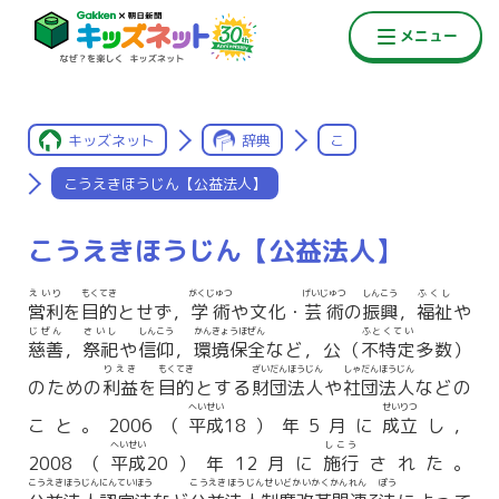
キッズネット
辞典
こ
こうえきほうじん【公益法人】
こうえきほうじん【公益法人】
えいり
もくてき
がくじゅつ
げいじゅつ
しんこう
ふくし
営利
を
目的
とせず，
学術
や文化・
芸術
の
振興
，
福祉
や
じぜん
さいし
しんこう
かんきょうほぜん
ふとくてい
慈善
，
祭祀
や
信仰
，
環境保全
など，公（
不特定
多数）
りえき
もくてき
ざいだんほうじん
しゃだんほうじん
のための
利益
を
目的
とする
財団法人
や
社団法人
などの
へいせい
せいりつ
こと。2006（
平成
18）年5月に
成立
し，
へいせい
しこう
2008（
平成
20）年12月に
施行
された。
こうえきほうじんにんていほう
こうえきほうじんせいどかいかくかんれん
ぽう