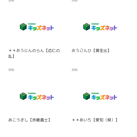
辞典
辞典
＊＊おうにんのらん【応仁の
おうごんひ【黄金比】
乱】
辞典
辞典
あこうぎし【赤穂義士】
＊＊あいち【愛知（県）】